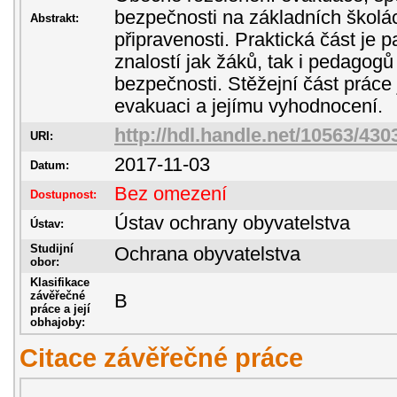
bezpečnosti na základních školá
Abstrakt:
připravenosti. Praktická část je
znalostí jak žáků, tak i pedagogů
bezpečnosti. Stěžejní část práce
evakuaci a jejímu vyhodnocení.
http://hdl.handle.net/10563/430
URI:
2017-11-03
Datum:
Bez omezení
Dostupnost:
Ústav ochrany obyvatelstva
Ústav:
Studijní
Ochrana obyvatelstva
obor:
Klasifikace
závěřečné
B
práce a její
obhajoby:
Citace závěřečné práce