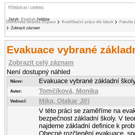
Přihlásit se
|
cookies
Jazyk:
English
čeština
Domovská stránka DSpace
Kvalifikační práce dle fakult
Fakulta 
Zobrazit záznam
Evakuace vybrané základn
Zobrazit celý záznam
Není dostupný náhled
Evakuace vybrané základní škol
Název:
Tomčíková, Monika
Autor:
Mika, Otakar Jiří
Vedoucí:
V této práci se zaměříme na eva
bezpečnost základní školy. V teor
najdeme základní definice k prob
Obecné rozčlenění evakuace, spe