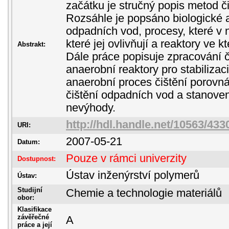
začátku je stručný popis metod č
Rozsáhle je popsáno biologické a
odpadních vod, procesy, které v n
které jej ovlivňují a reaktory ve 
Abstrakt:
Dále práce popisuje zpracování č
anaerobní reaktory pro stabilizaci
anaerobní proces čištění porov
čištění odpadních vod a stanove
nevýhody.
http://hdl.handle.net/10563/433
URI:
2007-05-21
Datum:
Pouze v rámci univerzity
Dostupnost:
Ústav inženýrství polymerů
Ústav:
Studijní
Chemie a technologie materiálů
obor:
Klasifikace
závěřečné
A
práce a její