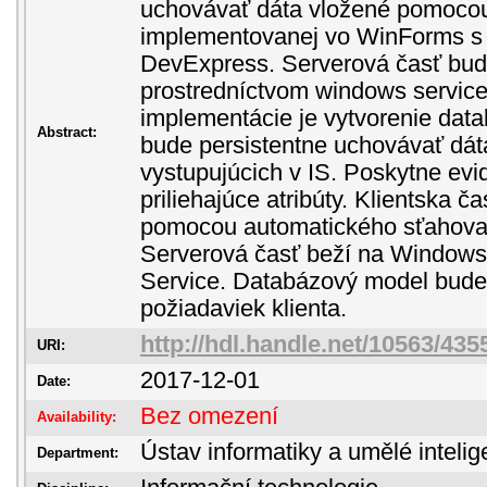
uchovávať dáta vložené pomocou
implementovanej vo WinForms s
DevExpress. Serverová časť bu
prostredníctvom windows servic
implementácie je vytvorenie dat
Abstract:
bude persistentne uchovávať dáta
vystupujúcich v IS. Poskytne evi
priliehajúce atribúty. Klientska
pomocou automatického sťahovan
Serverová časť beží na Window
Service. Databázový model bude
požiadaviek klienta.
http://hdl.handle.net/10563/435
URI:
2017-12-01
Date:
Bez omezení
Availability:
Ústav informatiky a umělé inteli
Department: