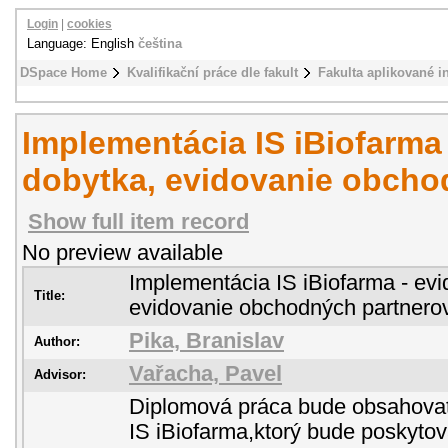
Login
|
cookies
Language: English
čeština
DSpace Home
Kvalifikační práce dle fakult
Fakulta aplikované i
Implementácia IS iBiofarma
dobytka, evidovanie obcho
Show full item record
No preview available
Implementácia IS iBiofarma - evi
Title:
evidovanie obchodných partnero
Pika, Branislav
Author:
Vařacha, Pavel
Advisor:
Diplomová práca bude obsahova
IS iBiofarma,ktorý bude poskyto