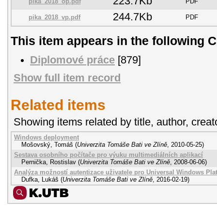
223.7Kb
pika_2018_op.pdf
PDF
244.7Kb
pika_2018_vp.pdf
PDF
This item appears in the following C
Diplomové práce
[879]
Show full item record
Related items
Showing items related by title, author, creat
Windows deployment
Mošovský, Tomáš
(
Univerzita Tomáše Bati ve Zlíně
,
2010-05-25
)
Sestava osobního počítače pro výuku multimediálních aplikací
Pernička, Rostislav
(
Univerzita Tomáše Bati ve Zlíně
,
2008-06-06
)
Analýza možností autentizace uživatele pro Universal Windows Pla
Dufka, Lukáš
(
Univerzita Tomáše Bati ve Zlíně
,
2016-02-19
)