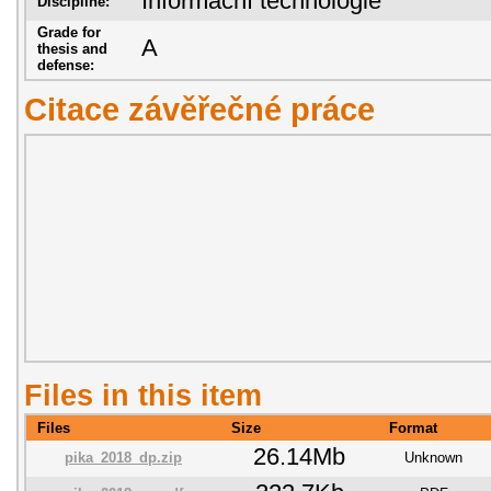
Informační technologie
Discipline:
Grade for
A
thesis and
defense:
Citace závěřečné práce
Files in this item
Files
Size
Format
26.14Mb
pika_2018_dp.zip
Unknown