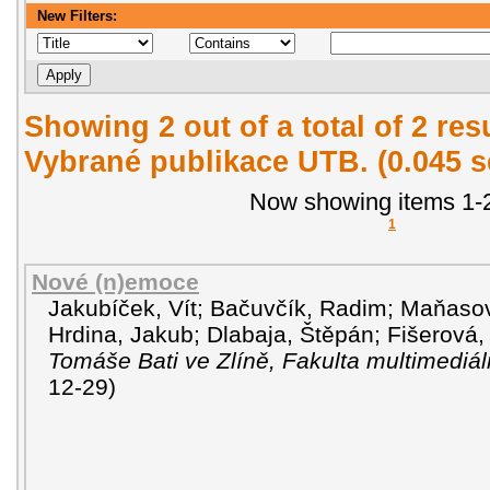
New Filters:
Showing 2 out of a total of 2 re
Vybrané publikace UTB. (0.045 
Now showing items 1-2
1
Nové (n)emoce
Jakubíček, Vít
;
Bačuvčík, Radim
;
Maňasov
Hrdina, Jakub
;
Dlabaja, Štěpán
;
Fišerová,
Tomáše Bati ve Zlíně, Fakulta multimediá
12-29
)