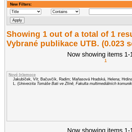
New Filters:
Showing 1 out of a total of 1 re
Vybrané publikace UTB. (0.023 
Now showing items 1-1
1
Nové (n)emoce
Jakubíček, Vít
;
Bačuvčík, Radim
;
Maňasová Hradská, Helena
;
Hrdin
L.
(
Univerzita Tomáše Bati ve Zlíně, Fakulta multimediálních komunik
Now showing items 1-1