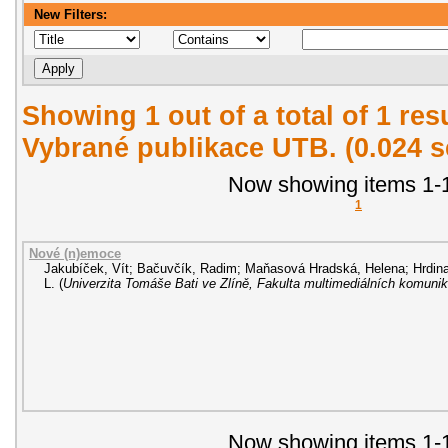
New Filters:
Showing 1 out of a total of 1 re
Vybrané publikace UTB. (0.024 
Now showing items 1-1
1
Nové (n)emoce
Jakubíček, Vít
;
Bačuvčík, Radim
;
Maňasová Hradská, Helena
;
Hrdin
L.
(
Univerzita Tomáše Bati ve Zlíně, Fakulta multimediálních komunik
Now showing items 1-1