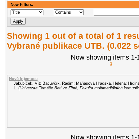
New Filters:
Showing 1 out of a total of 1 re
Vybrané publikace UTB. (0.022 
Now showing items 1-1
1
Nové (n)emoce
Jakubíček, Vít
;
Bačuvčík, Radim
;
Maňasová Hradská, Helena
;
Hrdin
L.
(
Univerzita Tomáše Bati ve Zlíně, Fakulta multimediálních komunik
Now showing items 1-1