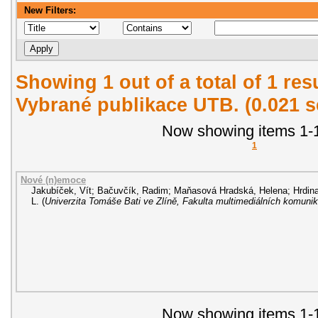
New Filters:
Showing 1 out of a total of 1 re
Vybrané publikace UTB. (0.021 
Now showing items 1-1
1
Nové (n)emoce
Jakubíček, Vít
;
Bačuvčík, Radim
;
Maňasová Hradská, Helena
;
Hrdin
L.
(
Univerzita Tomáše Bati ve Zlíně, Fakulta multimediálních komunik
Now showing items 1-1