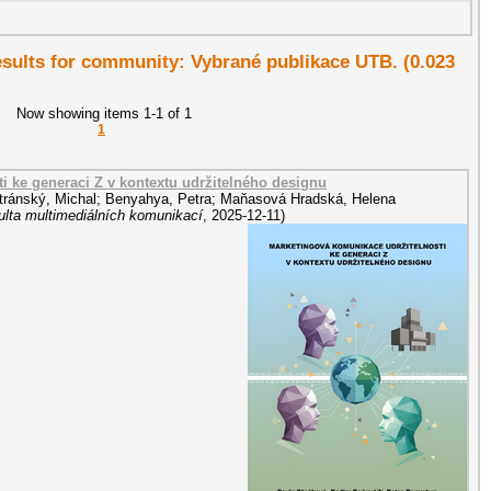
results for community: Vybrané publikace UTB. (0.023
Now showing items 1-1 of 1
1
i ke generaci Z v kontextu udržitelného designu
tránský, Michal
;
Benyahya, Petra
;
Maňasová Hradská, Helena
ulta multimediálních komunikací
,
2025-12-11
)