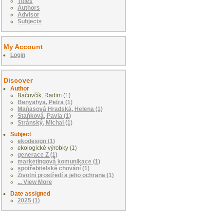
Titles
Authors
Advisor
Subjects
My Account
Login
Discover
Author
Bačuvčík, Radim (1)
Benyahya, Petra (1)
Maňasová Hradská, Helena (1)
Staňková, Pavla (1)
Stránský, Michal (1)
Subject
ekodesign (1)
ekologické výrobky (1)
generace Z (1)
marketingová komunikace (1)
spotřebitelské chování (1)
Životní prostředí a jeho ochrana (1)
... View More
Date assigned
2025 (1)