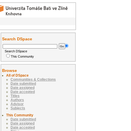
Search DSpace
Search DSpace
This Community
Browse
All of DSpace
Communities & Collections
Date submitted
Date assigned
Date accepted
Titles
Authors
Advisor
Subjects
This Community
Date submitted
Date assigned
Date accepted