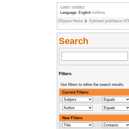
Login
|
cookies
Language: English
čeština
DSpace Home
Vybrané publikace UT
Search
Filters
Use filters to refine the search results.
Current Filters:
New Filters: