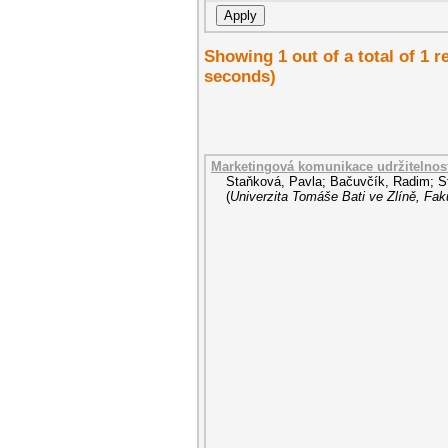
Showing 1 out of a total of 1 
seconds)
Marketingová komunikace udržitelnost
Staňková, Pavla
;
Bačuvčík, Radim
;
S
(
Univerzita Tomáše Bati ve Zlíně, Fak