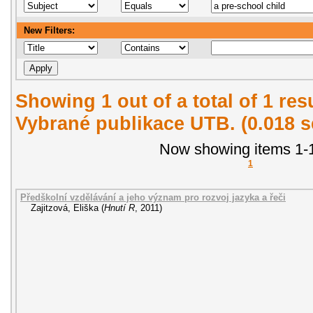
New Filters:
Showing 1 out of a total of 1 re
Vybrané publikace UTB. (0.018 
Now showing items 1-1
1
Předškolní vzdělávání a jeho význam pro rozvoj jazyka a řeči
Zajitzová, Eliška
(
Hnutí R
,
2011
)