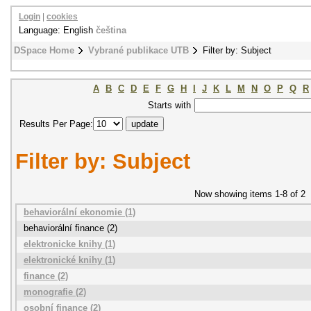
Login
|
cookies
Language: English
čeština
DSpace Home
Vybrané publikace UTB
Filter by: Subject
A
B
C
D
E
F
G
H
I
J
K
L
M
N
O
P
Q
R
Starts with
Results Per Page:
Filter by: Subject
Now showing items 1-8 of 2
behaviorální ekonomie (1)
behaviorální finance (2)
elektronicke knihy (1)
elektronické knihy (1)
finance (2)
monografie (2)
osobní finance (2)