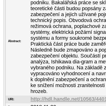
podniku. Bakalářská práce se skl
teoretické části budou popsány z
zabezpečení a jejich užívané pojm
technický popis. Obvodová ochra
režimová ochrana, poplachové z
systémy, elektrická požární sign
systému a formy soukromé bezpe
Abstract:
Praktická část práce bude zaměř
Následně bude zmapováno a po
zabezpečení objektu. Součástí
analýza, Ishikawa dia-gram a m
vybraného podniku. Na základě z
vypracováno vyhodnocení a navr
k doplnění zabezpečení a ochrany
ke snížení možnosti zranitelnosti
hrozeb.
http://hdl.handle.net/10563/440
URI: