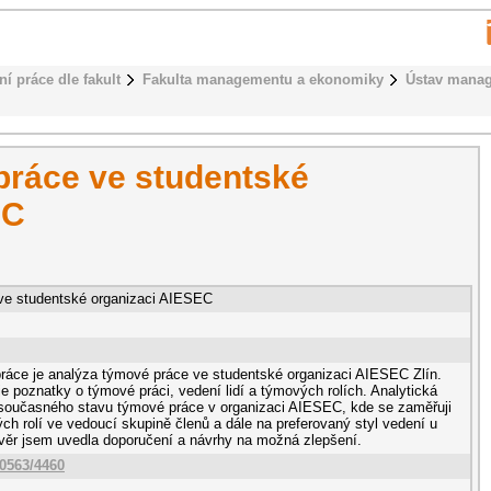
ní práce dle fakult
Fakulta managementu a ekonomiky
Ústav mana
práce ve studentské
EC
ve studentské organizaci AIESEC
práce je analýza týmové práce ve studentské organizaci AIESEC Zlín.
e poznatky o týmové práci, vedení lidí a týmových rolích. Analytická
 současného stavu týmové práce v organizaci AIESEC, kde se zaměřuji
h rolí ve vedoucí skupině členů a dále na preferovaný styl vedení u
ěr jsem uvedla doporučení a návrhy na možná zlepšení.
10563/4460