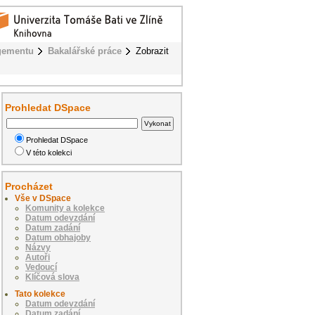
gementu
Bakalářské práce
Zobrazit
Prohledat DSpace
Prohledat DSpace
V této kolekci
Procházet
Vše v DSpace
Komunity a kolekce
Datum odevzdání
Datum zadání
Datum obhajoby
Názvy
Autoři
Vedoucí
Klíčová slova
Tato kolekce
Datum odevzdání
Datum zadání