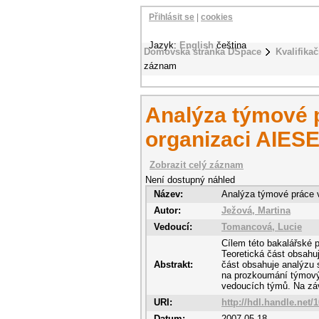
Přihlásit se
|
cookies
Jazyk:
English
čeština
Domovská stránka DSpace
Kvalifikač
záznam
Analýza týmové 
organizaci AIES
Zobrazit celý záznam
Není dostupný náhled
Název:
Analýza týmové práce 
Autor:
Ježová, Martina
Vedoucí:
Tomancová, Lucie
Cílem této bakalářské 
Teoretická část obsahuj
Abstrakt:
část obsahuje analýzu
na prozkoumání týmovýc
vedoucích týmů. Na záv
URI:
http://hdl.handle.net/
Datum:
2007-05-18