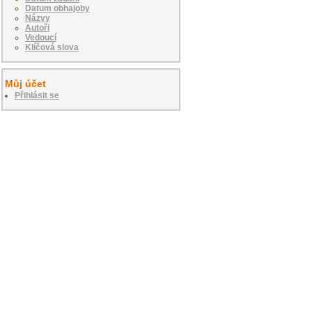
Datum obhajoby
Názvy
Autoři
Vedoucí
Klíčová slova
Můj účet
Přihlásit se