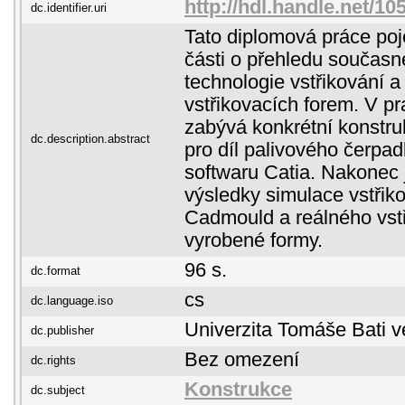
http://hdl.handle.net/1
dc.identifier.uri
Tato diplomová práce poj
části o přehledu součas
technologie vstřikování a
vstřikovacích forem. V pr
zabývá konkrétní konstruk
dc.description.abstract
pro díl palivového čerpad
softwaru Catia. Nakonec
výsledky simulace vstřik
Cadmould a reálného vst
vyrobené formy.
96 s.
dc.format
cs
dc.language.iso
Univerzita Tomáše Bati v
dc.publisher
Bez omezení
dc.rights
Konstrukce
dc.subject