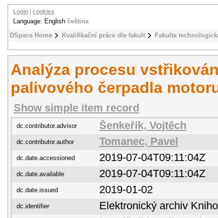
Login
|
cookies
Language: English
čeština
DSpace Home
Kvalifikační práce dle fakult
Fakulta technologick
Analýza procesu vstřikování
palivového čerpadla motor
Show simple item record
Šenkeřík, Vojtěch
dc.contributor.advisor
Tomanec, Pavel
dc.contributor.author
2019-07-04T09:11:04Z
dc.date.accessioned
2019-07-04T09:11:04Z
dc.date.available
2019-01-02
dc.date.issued
Elektronický archiv Kni
dc.identifier