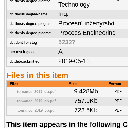
dc.thesis.degree-grantor
Technology
Ing.
dc.thesis.degree-name
Procesní inženýrství
dc.thesis.degree-program
Process Engineering
dc.thesis.degree-program
52327
dc.identifier.stag
A
utb.result.grade
2019-05-13
dc.date.submitted
Files in this item
Files
Size
Format
9.428Mb
tomanec_2019_dp.pdf
PDF
757.9Kb
tomanec_2019_op.pdf
PDF
722.5Kb
tomanec_2019_vp.pdf
PDF
This item appears in the following C