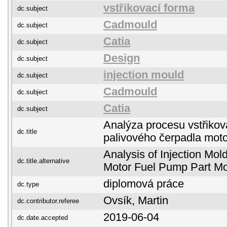
vstřikovací forma
dc.subject
Cadmould
dc.subject
Catia
dc.subject
Design
dc.subject
injection mould
dc.subject
Cadmould
dc.subject
Catia
dc.subject
Analýza procesu vstřiková
dc.title
palivového čerpadla mot
Analysis of Injection Mol
dc.title.alternative
Motor Fuel Pump Part Mo
diplomová práce
dc.type
Ovsík, Martin
dc.contributor.referee
2019-06-04
dc.date.accepted