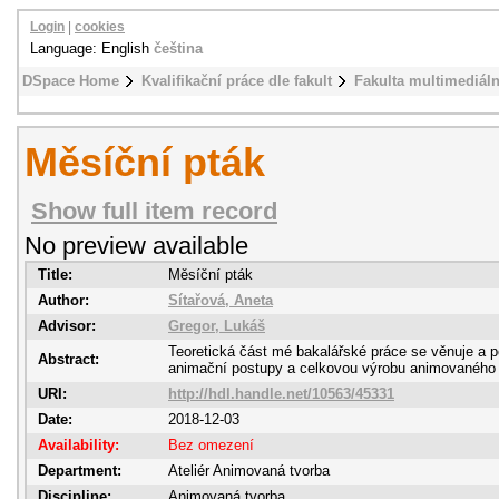
Login
|
cookies
Language: English
čeština
DSpace Home
Kvalifikační práce dle fakult
Fakulta multimediál
Měsíční pták
Show full item record
No preview available
Title:
Měsíční pták
Author:
Sítařová, Aneta
Advisor:
Gregor, Lukáš
Teoretická část mé bakalářské práce se věnuje a po
Abstract:
animační postupy a celkovou výrobu animovaného f
URI:
http://hdl.handle.net/10563/45331
Date:
2018-12-03
Availability:
Bez omezení
Department:
Ateliér Animovaná tvorba
Discipline:
Animovaná tvorba