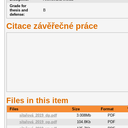
Grade for
thesis and
B
defense:
Citace závěřečné práce
Files in this item
Files
Size
Format
sítařová_2019_dp.pdf
3.008Mb
PDF
sítařová_2019_op.pdf
104.8Kb
PDF