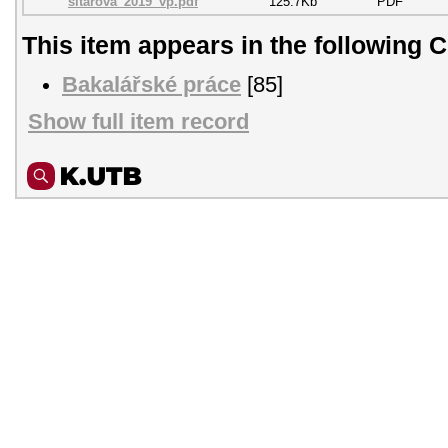
sítařová_2019_vp.pdf
125.7Kb
PDF
This item appears in the following C
Bakalářské práce
[85]
Show full item record