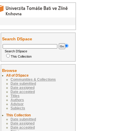
Search DSpace
Search DSpace
This Collection
Browse
All of DSpace
Communities & Collections
Date submitted
Date assigned
Date accepted
Titles
Authors
Advisor
Subjects
This Collection
Date submitted
Date assigned
Date accepted