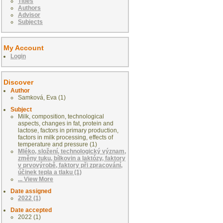
Titles
Authors
Advisor
Subjects
My Account
Login
Discover
Author
Samková, Eva (1)
Subject
Milk, composition, technological
aspects, changes in fat, protein and
lactose, factors in primary production,
factors in milk processing, effects of
temperature and pressure (1)
Mléko, složení, technologický význam,
změny tuku, bílkovin a laktózy, faktory
v prvovýrobě, faktory při zpracování,
účinek tepla a tlaku (1)
... View More
Date assigned
2022 (1)
Date accepted
2022 (1)