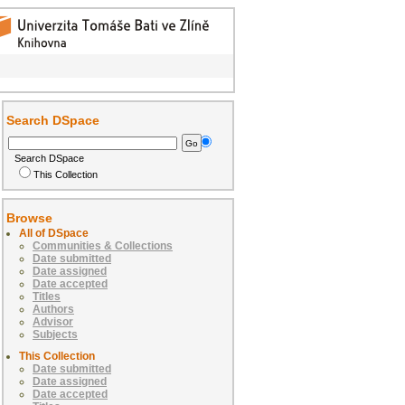
Search DSpace
Search DSpace
This Collection
Browse
All of DSpace
Communities & Collections
Date submitted
Date assigned
Date accepted
Titles
Authors
Advisor
Subjects
This Collection
Date submitted
Date assigned
Date accepted