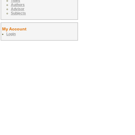
Titles
Authors
Advisor
Subjects
My Account
Login