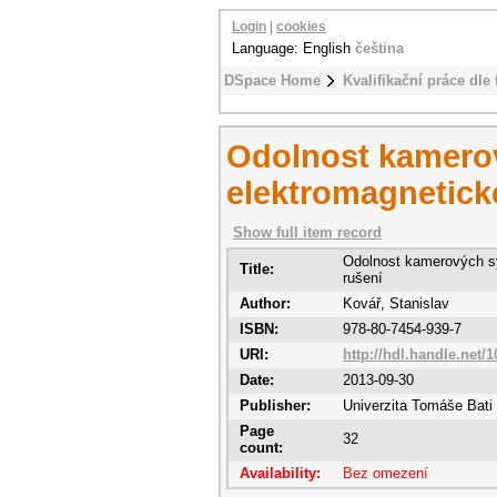
Login
|
cookies
Language: English
čeština
DSpace Home
Kvalifikační práce dle 
Odolnost kamero
elektromagnetick
Show full item record
Odolnost kamerových s
Title:
rušení
Author:
Kovář, Stanislav
ISBN:
978-80-7454-939-7
URI:
http://hdl.handle.net/
Date:
2013-09-30
Publisher:
Univerzita Tomáše Bati 
Page
32
count:
Availability:
Bez omezení