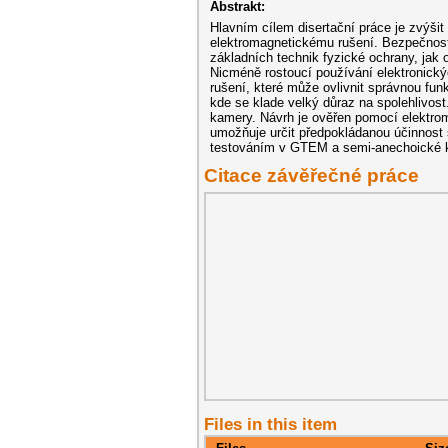
Abstrakt:
Hlavním cílem disertační práce je zvýši
elektromagnetickému rušení. Bezpečnost
základních technik fyzické ochrany, jak 
Nicméně rostoucí používání elektronický
rušení, které může ovlivnit správnou fun
kde se klade velký důraz na spolehlivost
kamery. Návrh je ověřen pomocí elektro
umožňuje určit předpokládanou účinnost s
testováním v GTEM a semi-anechoické 
Citace závěřečné práce
Files in this item