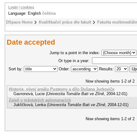
Login
|
cookies
Language: English
čeština
DSpace Home
Kvalifikační práce dle fakult
Fakulta multimediál
Date accepted
Jump to a point in the index:
Or type in a year:
Sort by:
Order:
Results:
Now showing items 1-2 of 2
Historie, vývoj areálu Pustevny a dílo Dušana Jurkoviče
Gavronová, Lucie
(
Univerzita Tomáše Bati ve Zlíně
,
2004-12-01
)
Zeleň v městských aglomeracích
Juklíčková, Lenka
(
Univerzita Tomáše Bati ve Zlíně
,
2004-12-01
)
Now showing items 1-2 of 2