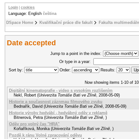
Login
|
cookies
Language: English
čeština
DSpace Home
Kvalifikační práce dle fakult
Fakulta multimediál
Date accepted
Jump to a point in the index:
Or type in a year:
Sort by:
Order:
Results:
Now showing items 1-10 of 10
Digitální kinematografie - video s vysokým rozlišením
Nekl, Robert
(
Univerzita Tomáše Bati ve Zlíně
,
2008-05-09
)
Historie a současnost záznmau filmového zvuku
Bednařík, David
(
Univerzita Tomáše Bati ve Zlíně
,
2008-05-09
)
Historie výroby hedvábí - hedvábný oděv v reklamě
Bitnerová, Petra
(
Univerzita Tomáše Bati ve Zlíně
,
)
Oděv pro volný čas "HRA"
Koňaříková, Monika
(
Univerzita Tomáše Bati ve Zlíně
,
)
Pozdě k ránu Volné zpracování oděvu