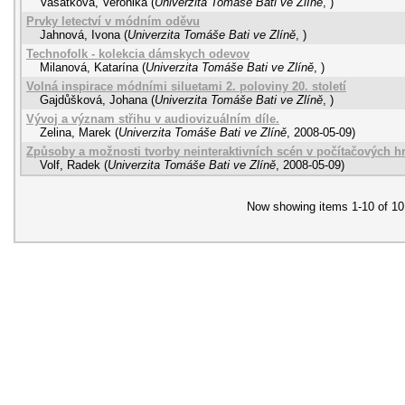
Vašátková, Veronika
(
Univerzita Tomáše Bati ve Zlíně
,
)
Prvky letectví v módním oděvu
Jahnová, Ivona
(
Univerzita Tomáše Bati ve Zlíně
,
)
Technofolk - kolekcia dámskych odevov
Milanová, Katarína
(
Univerzita Tomáše Bati ve Zlíně
,
)
Volná inspirace módními siluetami 2. poloviny 20. století
Gajdůšková, Johana
(
Univerzita Tomáše Bati ve Zlíně
,
)
Vývoj a význam střihu v audiovizuálním díle.
Zelina, Marek
(
Univerzita Tomáše Bati ve Zlíně
,
2008-05-09
)
Způsoby a možnosti tvorby neinteraktivních scén v počítačových h
Volf, Radek
(
Univerzita Tomáše Bati ve Zlíně
,
2008-05-09
)
Now showing items 1-10 of 10