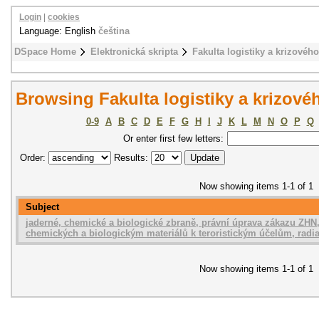
Login
|
cookies
Language: English
čeština
DSpace Home
Elektronická skripta
Fakulta logistiky a krizového
Browsing Fakulta logistiky a krizovéh
0-9
A
B
C
D
E
F
G
H
I
J
K
L
M
N
O
P
Q
Or enter first few letters:
Order:
Results:
Now showing items 1-1 of 1
Subject
jaderné, chemické a biologické zbraně, právní úprava zákazu ZHN, 
chemických a biologickým materiálů k teroristickým účelům, radi
Now showing items 1-1 of 1