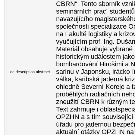
CBRN“. Tento sborník vzni
seminárních prací studentů
navazujícího magisterskéh
společnosti specializace O
na Fakultě logistiky a kriz
vyučujícím prof. Ing. Duš
Materiál obsahuje vybrané 
historickým událostem jako
bombardování Hirošimi a N
sarinu v Japonsku, irácko-
dc.description.abstract
válka, karibská jaderná kriz
ohledně Severní Koreje a t
proběhlých radiačních neho
zneužití CBRN k různým te
Text zahrnuje i oblastspeci
OPZHN a s tím související
úřadu pro jadernou bezpečn
aktualní otázky OPZHN na 