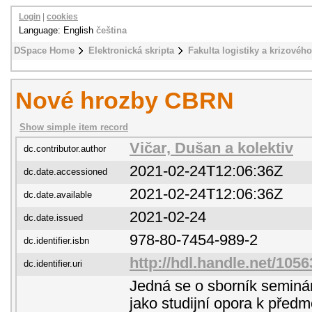
Login
|
cookies
Language: English
čeština
DSpace Home
Elektronická skripta
Fakulta logistiky a krizového
Nové hrozby CBRN
Show simple item record
Vičar, Dušan a kolektiv
dc.contributor.author
2021-02-24T12:06:36Z
dc.date.accessioned
2021-02-24T12:06:36Z
dc.date.available
2021-02-24
dc.date.issued
978-80-7454-989-2
dc.identifier.isbn
http://hdl.handle.net/105
dc.identifier.uri
Jedná se o sborník seminár
jako studijní opora k před