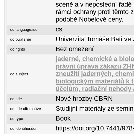
scéně a v neposlední řadě 
rámci ochrany proti těmto 
podobě Nobelové ceny.
cs
dc.language.iso
Univerzita Tomáše Bati ve 
dc.publisher
Bez omezení
dc.rights
jaderné, chemické a biol
právní úprava zákazu ZHN
zneužití jaderných, chem
dc.subject
biologickým materiálů k 
účelům, radiační nehody 
Nové hrozby CBRN
dc.title
Studijní materiály ze semin
dc.title.alternative
Book
dc.type
https://doi.org/10.7441/97
dc.identifier.doi