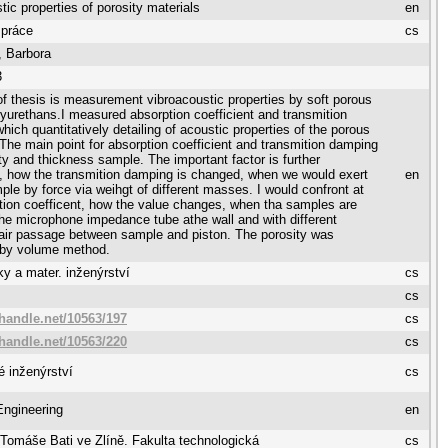
tic properties of porosity materials
en
 práce
cs
, Barbora
3
f thesis is measurement vibroacoustic properties by soft porous
olyurethans.I measured absorption coefficient and transmition
hich quantitatively detailing of acoustic properties of the porous
 The main point for absorption coefficient and transmition damping
ty and thickness sample. The important factor is further
, how the transmition damping is changed, when we would exert
en
ple by force via weihgt of different masses. I would confront at
tion coefficent, how the value changes, when tha samples are
the microphone impedance tube athe wall and with different
air passage between sample and piston. The porosity was
by volume method.
ky a mater. inženýrství
cs
cs
.handle.net/10563/197
cs
.handle.net/10563/220
cs
é inženýrství
cs
Engineering
en
 Tomáše Bati ve Zlíně. Fakulta technologická
cs