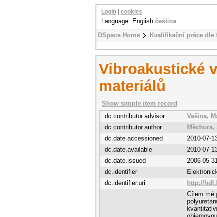
Login
|
cookies
Language: English
čeština
DSpace Home
Kvalifikační práce dle 
Vibroakustické v
materiálů
Show simple item record
dc.contributor.advisor
Vašina, M
dc.contributor.author
Měchura, 
dc.date.accessioned
2010-07-1
dc.date.available
2010-07-1
dc.date.issued
2006-05-3
dc.identifier
Elektroni
dc.identifier.uri
http://hdl
Cílem mé p
polyuretan
kvantitati
objemovou 