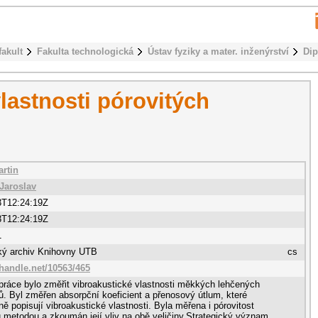
fakult
Fakulta technologická
Ústav fyziky a mater. inženýrství
Dip
lastnosti pórovitých
artin
Jaroslav
3T12:24:19Z
3T12:24:19Z
1
cký archiv Knihovny UTB
cs
.handle.net/10563/465
ráce bylo změřit vibroakustické vlastnosti měkkých lehčených
ů. Byl změřen absorpční koeficient a přenosový útlum, které
vně popisují vibroakustické vlastnosti. Byla měřena i pórovitost
metodou a zkoumán její vliv na obě veličiny.Strategický význam