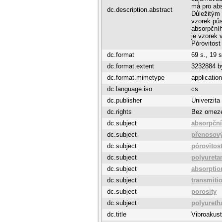
má pro abs
dc.description.abstract
Důležitým 
vzorek půs
absorpčníh
je vzorek 
Pórovitos
dc.format
69 s., 19 s
dc.format.extent
3232884 b
dc.format.mimetype
application
dc.language.iso
cs
dc.publisher
Univerzita
dc.rights
Bez omez
dc.subject
absorpční
dc.subject
přenosov
dc.subject
pórovitos
dc.subject
polyureta
dc.subject
absorption
dc.subject
transmiti
dc.subject
porosity
dc.subject
polyureth
dc.title
Vibroakust