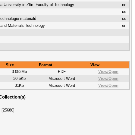
 University in Zlín. Faculty of Technology
en
cs
echnologie materiálů
cs
 and Materials Technology
en
4
Size
Format
View
3.083Mb
PDF
View/
Open
30.5Kb
Microsoft Word
View/
Open
31Kb
Microsoft Word
View/
Open
Collection(s)
e
[25680]