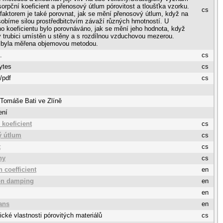
orpční koeficient a přenosový útlum pórovitost a tloušťka vzorku.
cs
faktorem je také porovnat, jak se mění přenosový útlum, když na
obíme silou prostředbitctvím závaží různých hmotností. U
o koeficientu bylo porovnáváno, jak se mění jeho hodnota, když
v trubici umístěn u stěny a s rozdílnou vzduchovou mezerou.
t byla měřena objemovou metodou.
.
cs
ytes
cs
/pdf
cs
 Tomáše Bati ve Zlíně
ení
 koeficient
cs
ý útlum
cs
t
cs
ny
cs
 coefficient
en
on damping
en
en
ans
en
ické vlastnosti pórovitých materiálů
cs