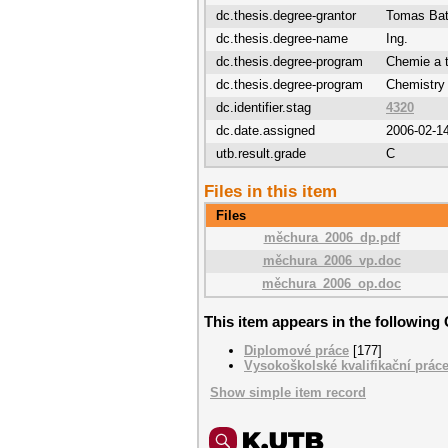
dc.thesis.degree-grantor
Tomas Bata
dc.thesis.degree-name
Ing.
dc.thesis.degree-program
Chemie a t
dc.thesis.degree-program
Chemistry
dc.identifier.stag
4320
dc.date.assigned
2006-02-1
utb.result.grade
C
Files in this item
Files
měchura_2006_dp.pdf
měchura_2006_vp.doc
měchura_2006_op.doc
This item appears in the following 
Diplomové práce
[177]
Vysokoškolské kvalifikační prác
Show simple item record