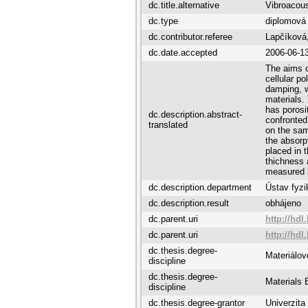
dc.title.alternative
Vibroacous
dc.type
diplomová
dc.contributor.referee
Lapčíková
dc.date.accepted
2006-06-1
The aims o
cellular p
damping, w
materials.
has porosi
dc.description.abstract-
confronted
translated
on the sam
the absorp
placed in 
thichness 
measured 
dc.description.department
Ústav fyzi
dc.description.result
obhájeno
dc.parent.uri
http://hdl
dc.parent.uri
http://hdl
dc.thesis.degree-
Materiálov
discipline
dc.thesis.degree-
Materials 
discipline
dc.thesis.degree-grantor
Univerzita