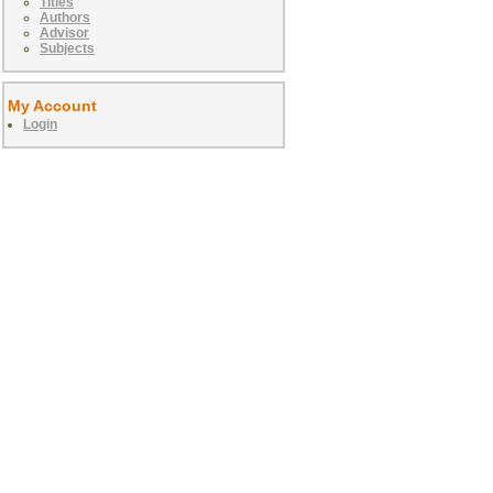
Titles
Authors
Advisor
Subjects
My Account
Login