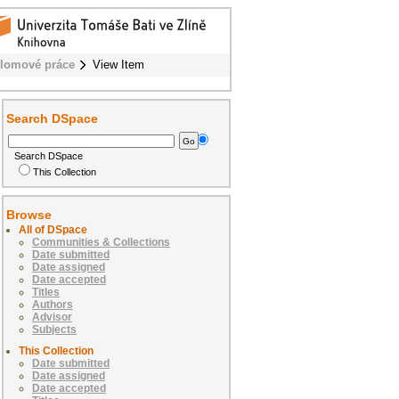
lomové práce
View Item
Search DSpace
Search DSpace
This Collection
Browse
All of DSpace
Communities & Collections
Date submitted
Date assigned
Date accepted
Titles
Authors
Advisor
Subjects
This Collection
Date submitted
Date assigned
Date accepted