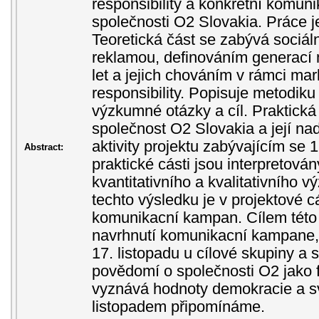
responsibility a konkrétní komun
společnosti O2 Slovakia. Práce je
Teoretická část se zabývá sociá
reklamou, definováním generací 
let a jejich chováním v rámci mar
responsibility. Popisuje metodik
výzkumné otázky a cíl. Praktická
společnost O2 Slovakia a její na
aktivity projektu zabývajícím se 
Abstract:
praktické cásti jsou interpretová
kvantitativního a kvalitativního 
techto výsledku je v projektové c
komunikacní kampan. Cílem této 
navrhnutí komunikacní kampane,
17. listopadu u cílové skupiny a
povědomí o společnosti O2 jako f
vyznává hodnoty demokracie a sv
listopadem připomínáme.