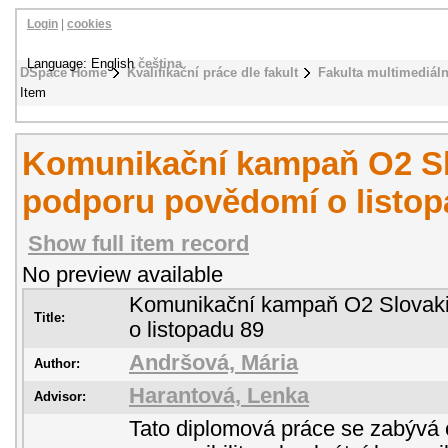
Login
|
cookies
Language: English
čeština
DSpace Home
Kvalifikační práce dle fakult
Fakulta multimediál
Item
Komunikační kampaň O2 Sl
podporu povědomí o listop
Show full item record
No preview available
Komunikační kampaň O2 Slovaki
Title:
o listopadu 89
Andršová, Mária
Author:
Harantová, Lenka
Advisor:
Tato diplomová práce se zabývá 