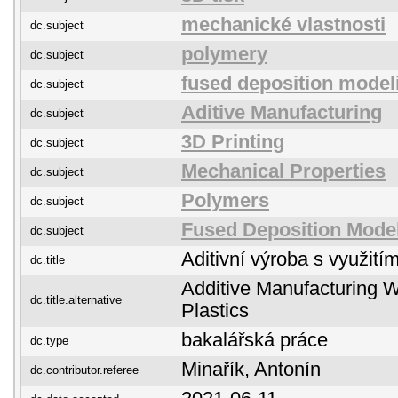
mechanické vlastnosti
dc.subject
polymery
dc.subject
fused deposition model
dc.subject
Aditive Manufacturing
dc.subject
3D Printing
dc.subject
Mechanical Properties
dc.subject
Polymers
dc.subject
Fused Deposition Mode
dc.subject
Aditivní výroba s využití
dc.title
Additive Manufacturing W
dc.title.alternative
Plastics
bakalářská práce
dc.type
Minařík, Antonín
dc.contributor.referee