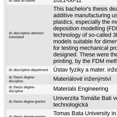
2021-06-11
dc.date.accepted
This bachelor's thesis dea
additive manufacturing us
plastics, especially the 
deposition modelling (FD
dc.description.abstract-
technology of so-called 3D
translated
models suitable for dime
for testing mechanical pr
designed. These were th
printing, by the FDM met
Ústav fyziky a mater. inž
dc.description.department
dc.thesis.degree-
Materiálové inženýrství
discipline
dc.thesis.degree-
Materials Engineering
discipline
Univerzita Tomáše Bati ve
dc.thesis.degree-grantor
technologická
Tomas Bata University in 
dc.thesis.degree-grantor