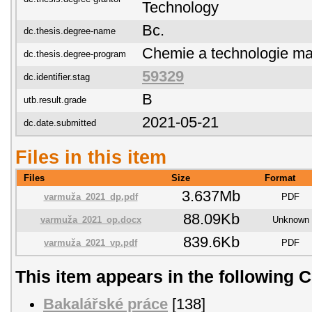
Technology
Bc.
dc.thesis.degree-name
Chemie a technologie mat
dc.thesis.degree-program
59329
dc.identifier.stag
B
utb.result.grade
2021-05-21
dc.date.submitted
Files in this item
Files
Size
Format
3.637Mb
varmuža_2021_dp.pdf
PDF
88.09Kb
varmuža_2021_op.docx
Unknown
839.6Kb
varmuža_2021_vp.pdf
PDF
This item appears in the following C
Bakalářské práce
[138]