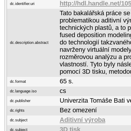
http://hdl.handle.net/10
dc.identifier.uri
Tato bakalářská práce s
problematikou aditivní vý
technických plastů, a to
fused deposition modelin
do technologií takzvanéh
dc.description.abstract
navrženy virtuální model
rozměrovou analýzu a pr
vlastností. Tyto byly nás
pomocí 3D tisku, metod
65 s.
dc.format
cs
dc.language.iso
Univerzita Tomáše Bati v
dc.publisher
Bez omezení
dc.rights
Aditivní výroba
dc.subject
3D tisk
dc.subject