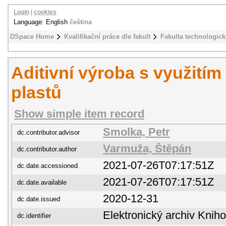
Login
|
cookies
Language: English
čeština
DSpace Home
Kvalifikační práce dle fakult
Fakulta technologick
Aditivní výroba s využití
plastů
Show simple item record
Smolka, Petr
dc.contributor.advisor
Varmuža, Štěpán
dc.contributor.author
2021-07-26T07:17:51Z
dc.date.accessioned
2021-07-26T07:17:51Z
dc.date.available
2020-12-31
dc.date.issued
Elektronický archiv Kni
dc.identifier