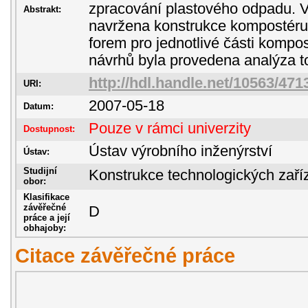
zpracování plastového odpadu. V 
Abstrakt:
navržena konstrukce kompostéru
forem pro jednotlivé části kompo
návrhů byla provedena analýza t
http://hdl.handle.net/10563/471
URI:
2007-05-18
Datum:
Pouze v rámci univerzity
Dostupnost:
Ústav výrobního inženýrství
Ústav:
Studijní
Konstrukce technologických zaří
obor:
Klasifikace
závěřečné
D
práce a její
obhajoby:
Citace závěřečné práce