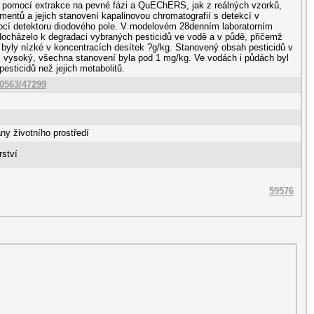
 pomocí extrakce na pevné fázi a QuEChERS, jak z reálných vzorků,
imentů a jejich stanovení kapalinovou chromatografií s detekcí v
omocí detektoru diodového pole. V modelovém 28denním laboratorním
ocházelo k degradaci vybraných pesticidů ve vodě a v půdě, přičemž
byly nízké v koncentracích desítek ?g/kg. Stanovený obsah pesticidů v
l vysoký, všechna stanovení byla pod 1 mg/kg. Ve vodách i půdách byl
sticidů než jejich metabolitů.
10563/47299
ny životního prostředí
rství
59576