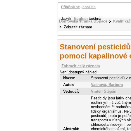
Přihlásit se
|
cookies
Jazyk:
English
čeština
Domovská stránka DSpace
Kvalifikač
Zobrazit záznam
Stanovení pesticidů
pomocí kapalinové 
Zobrazit celý záznam
Není dostupný náhled
Název:
Stanovení pesticidů v 
Autor:
Vachová, Barbora
Vedoucí:
Vinter, Štěpán
Pesticidy jsou látky ch
rostlinným i živočišný
nevhodném či nadměrném 
lidský organismus. Nejv
pesticidů, proto je pot
transportu v různých sl
chloracetanilidovými pe
Abstrakt:
chemického složení, te