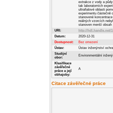
extrakce z vody a půdy
tak laboratorních exper
ultrafialové oblasti p
experimentu částečně d
stanovené koncentrace 
reálných vzorcích neby
stanoven menší obsah pe
URI:
http://hdl.handle.net/
Datum:
2020-12-31
Dostupnost:
Bez omezení
Ústav:
Ústav inženýrství ochra
Studijní
Environmentální inžený
obor:
Klasifikace
závěřečné
A
práce a její
obhajoby:
Citace závěřečné práce