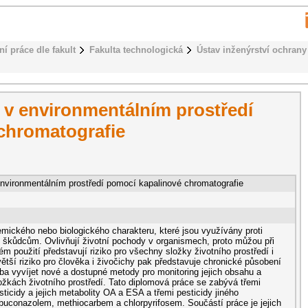
ní práce dle fakult
Fakulta technologická
Ústav inženýrství ochrany 
 v environmentálním prostředí
chromatografie
environmentálním prostředí pomocí kapalinové chromatografie
emického nebo biologického charakteru, které jsou využívány proti
m škůdcům. Ovlivňují životní pochody v organismech, proto můžou při
použití představují riziko pro všechny složky životního prostředí i
ětší riziko pro člověka i živočichy pak představuje chronické působení
řeba vyvíjet nové a dostupné metody pro monitoring jejich obsahu a
ožkách životního prostředí. Tato diplomová práce se zabývá třemi
sticidy a jejich metabolity OA a ESA a třemi pesticidy jiného
buconazolem, methiocarbem a chlorpyrifosem. Součástí práce je jejich