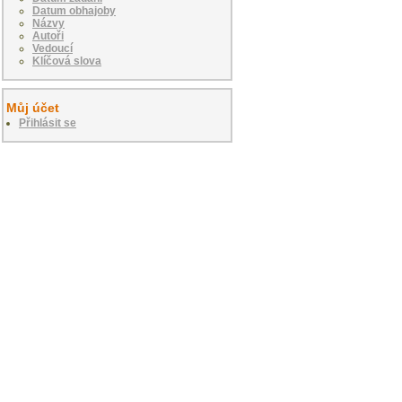
Datum obhajoby
Názvy
Autoři
Vedoucí
Klíčová slova
Můj účet
Přihlásit se