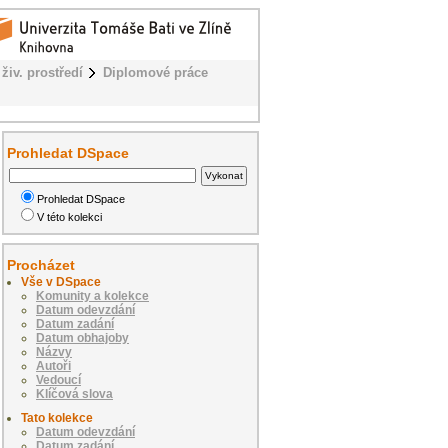
živ. prostředí
Diplomové práce
Prohledat DSpace
Prohledat DSpace
V této kolekci
Procházet
Vše v DSpace
Komunity a kolekce
Datum odevzdání
Datum zadání
Datum obhajoby
Názvy
Autoři
Vedoucí
Klíčová slova
Tato kolekce
Datum odevzdání
Datum zadání