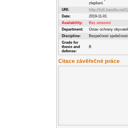
zlepšení.
URI:
http://hdl.handle.net/
Date:
2019-11-01
Availability:
Bez omezení
Department:
Ústav ochrany obyvate
Discipline:
Bezpečnost společnost
Grade for
thesis and
B
defense:
Citace závěřečné práce