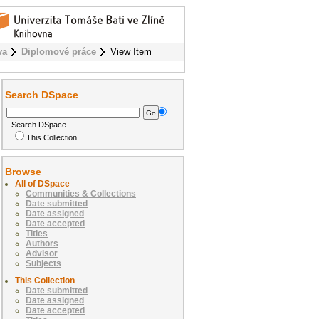
va
Diplomové práce
View Item
Search DSpace
Search DSpace
This Collection
Browse
All of DSpace
Communities & Collections
Date submitted
Date assigned
Date accepted
Titles
Authors
Advisor
Subjects
This Collection
Date submitted
Date assigned
Date accepted