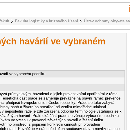
fakult
Fakulta logistiky a krizového řízení
Ústav ochrany obyvatelst
ých havárií ve vybraném
várií ve vybraném podniku
ývá průmyslovými haváriemi a jejich preventivními opatřeními v rámci
 Teoretická část práce se zaměřuje převážně na právní rámec prevence
mci předpisů Evropské unie i České republiky. Práce se také zabývá
hrany osob a životního prostředí při vzniku mimořádné události
 v neposlední řadě je zde zařazena odborná terminologie vztahující se k
závažných havárií. Praktická část práce se věnuje vybranému podniku
mínkám ve vztahu k prevenci závažných havárií a řešení úniku
otního prostředí s popisem konkrétní činnosti při provádění
ních prací. Rovněž je v práci předložen současný stav a návrhy na jeho