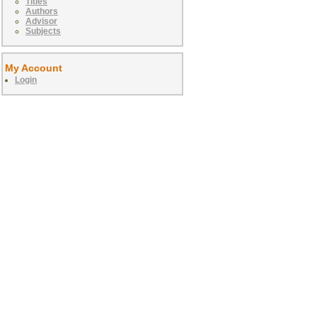
Titles
Authors
Advisor
Subjects
My Account
Login