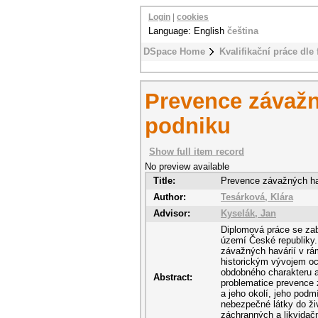
Login
|
cookies
Language: English
čeština
DSpace Home
Kvalifikační práce dle 
Prevence závažn
podniku
Show full item record
No preview available
Title:
Prevence závažných ha
Author:
Tesárková, Klára
Advisor:
Kyselák, Jan
Diplomová práce se zab
území České republiky.
závažných havárií v rá
historickým vývojem oc
obdobného charakteru a
Abstract:
problematice prevence 
a jeho okolí, jeho pod
nebezpečné látky do živ
záchranných a likvidač