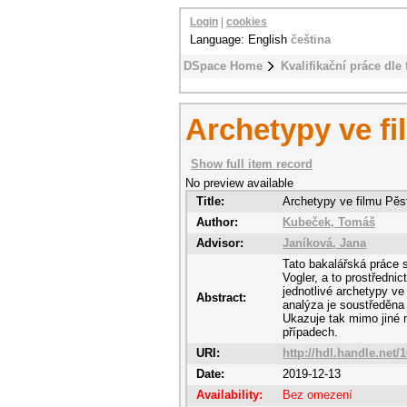
Login
|
cookies
Language: English
čeština
DSpace Home
Kvalifikační práce dle 
Archetypy ve fi
Show full item record
No preview available
Title:
Archetypy ve filmu Pěs
Author:
Kubeček, Tomáš
Advisor:
Janíková, Jana
Tato bakalářská práce 
Vogler, a to prostředni
jednotlivé archetypy ve
Abstract:
analýza je soustředěna
Ukazuje tak mimo jiné
případech.
URI:
http://hdl.handle.net/
Date:
2019-12-13
Availability:
Bez omezení