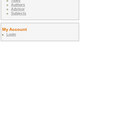
Titles
Authors
Advisor
Subjects
My Account
Login