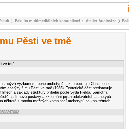
fakult
Fakulta multimediálních komunikací
Ateliér Audiovize
Bak
lmu Pěsti ve tmě
ti ve tmě
se zabývá výzkumem teorie archetypů, jak je popisuje Christopher
ctvím analýzy filmu Pěsti ve tmě (1986). Teoretická část představuje
 filmech a základy struktury příběhu podle Syda Fielda. Samotná
 čistě na filmové postavy a zkoumání jejich adekvátních archetypů.
 na některé z mnoha možných kombinací archetypů na konkrétních
10563/47682