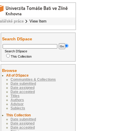
alářské práce
View Item
Search DSpace
Search DSpace
This Collection
Browse
All of DSpace
Communities & Collections
Date submitted
Date assigned
Date accepted
Titles
Authors
Advisor
Subjects
This Collection
Date submitted
Date assigned
Date accepted