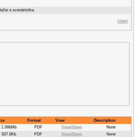
Režie a scenáristika
53947
ize
Format
View
Description
1.086Mb
PDF
View/
Open
None
507.6Kb
PDF
View/
Open
None