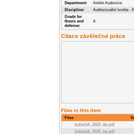
Department:
Ateliér Audiovize
Discipline:
Audiovizuální tvorba - 
Grade for
thesis and
A
defense:
Citace závěřečné práce
Files in this item
Files
S
kubeček_2020_dp.pdf
kubeček_2020_op.pdf