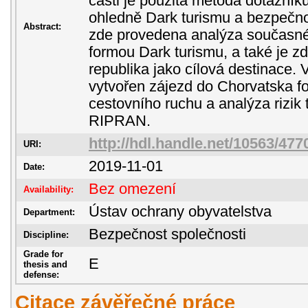
části je použita metoda dotazníku
ohledně Dark turismu a bezpečnos
Abstract:
zde provedena analýza současné
formou Dark turismu, a také je 
republika jako cílová destinace. 
vytvořen zájezd do Chorvatska 
cestovního ruchu a analýza rizik
RIPRAN.
http://hdl.handle.net/10563/477
URI:
2019-11-01
Date:
Bez omezení
Availability:
Ústav ochrany obyvatelstva
Department:
Bezpečnost společnosti
Discipline:
Grade for
E
thesis and
defense:
Citace závěřečné práce