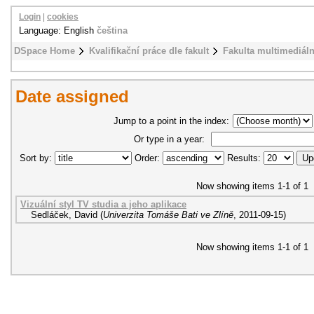
Login
|
cookies
Language: English
čeština
DSpace Home
Kvalifikační práce dle fakult
Fakulta multimediál
Date assigned
Jump to a point in the index:
Or type in a year:
Sort by:
Order:
Results:
Now showing items 1-1 of 1
Vizuální styl TV studia a jeho aplikace
Sedláček, David
(
Univerzita Tomáše Bati ve Zlíně
,
2011-09-15
)
Now showing items 1-1 of 1