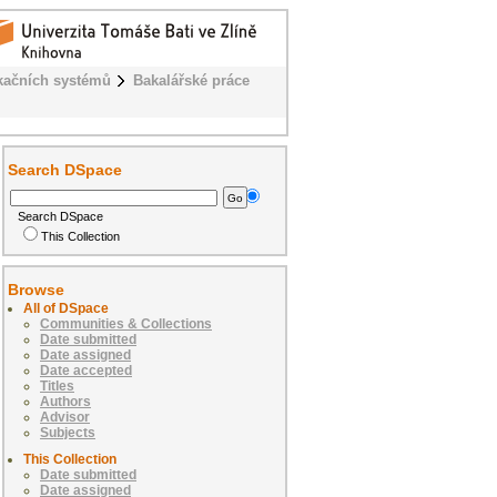
kačních systémů
Bakalářské práce
Search DSpace
Search DSpace
This Collection
Browse
All of DSpace
Communities & Collections
Date submitted
Date assigned
Date accepted
Titles
Authors
Advisor
Subjects
This Collection
Date submitted
Date assigned