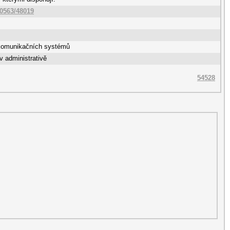
10563/48019
komunikačních systémů
v administrativě
54528