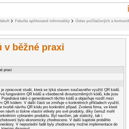
fakult
Fakulta aplikované informatiky
Ústav počítačových a komuni
 v běžné praxi
é praxi
 je zpracovat studii, která se týká stavem současného využití QR kódů.
bývá fungováním QR kódů a všeobecně dvourozměrných kódů, kde jsou
 Pojednává také o generátorech těchto kódů a objasňuje rozdíl mezi
 QR kódem. V další části se zmiňuje o konkrétních příkladech využití.
e tvorbě návrhu QR kódu pro konkrétní případ. Zvolená firma, ve které
n návrh si tiskne vlastní etikety pro své produkty, díky čemuž mohl
nkrétním vybraném produktu. Byl navržen, jak statický, tak i
zhotovení bylo ekonomicky zhodnoceno. V další kapitole proběhlo
enerátory. V neposlední řadě byly zhodnoceny možné implementace do
 kterými disponují.