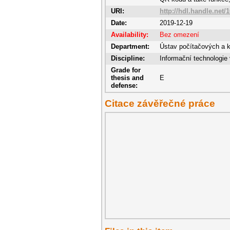
URI:
http://hdl.handle.net/
Date:
2019-12-19
Availability:
Bez omezení
Department:
Ústav počítačových a 
Discipline:
Informační technologie 
Grade for
thesis and
E
defense:
Citace závěřečné práce