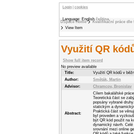
Login
|
cookies
Language: English
čeština
DSpace Home
Kvalifikační práce dle 
View Item
Využití QR kódů
Show full item record
No preview available
Title:
Využití QR kódů v běžn
Author:
Směták, Martin
Advisor:
Chramcov, Bronislav
Cílem bakalářské práce
Teoretická část se za
popsány vybrané druhy.
statickým a dynamickým
Praktická část se věnuj
Abstract:
byl proveden a vyzkouše
být QR kód použit na ko
dynamický návrh. Celé 
srovnání mezi online g
QR kódů a také funkce,