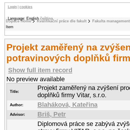
Login
|
cookies
Language: English
čeština
DSpace Home
Kvalifikační práce dle fakult
Fakulta management
Item
Projekt zaměřený na zvýšen
potravinových doplňků firmy 
Show full item record
No preview available
Projekt zaměřený na zvýšení pro
Title:
doplňků firmy Vitar, s.r.o.
Blaháková, Kateřina
Author:
Briš, Petr
Advisor:
Diplomová práce se zabývá zvýš