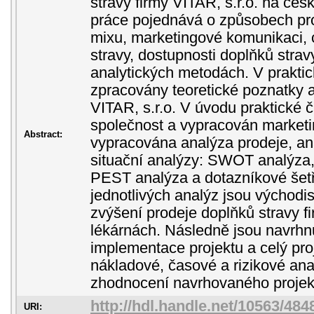
stravy firmy VITAR, s.r.o. na čes
práce pojednává o způsobech pr
mixu, marketingové komunikaci, c
stravy, dostupnosti doplňků strav
analytických metodách. V praktic
zpracovány teoretické poznatky a
VITAR, s.r.o. V úvodu praktické č
společnost a vypracován marketi
Abstract:
vypracována analýza prodeje, a
situační analýzy: SWOT analýza,
PEST analýza a dotazníkové šetř
jednotlivých analýz jsou východi
zvýšení prodeje doplňků stravy fi
lékárnách. Následně jsou navrhnu
implementace projektu a celý pro
nákladové, časové a rizikové ana
zhodnocení navrhovaného projek
http://hdl.handle.net/10563/484
URI: