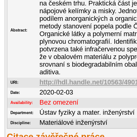
na českém trhu. Praktická část 
nápojové kelímky a misky. Jednot
podílem anorganických a organi
metody stanovení popela podle
Abstract:
Organické látky a polymerní matri
plynovou chromatografií. Identifi
potvrzena také infračervenou spek
že v obalovém materiálu z polyp
srovnaní s biodegradabilním obal
aditiva.
http://hdl.handle.net/10563/490
URI:
2020-02-03
Date:
Bez omezení
Availability:
Ústav fyziky a mater. inženýrství
Department:
Materiálové inženýrství
Discipline:
Citace závěřečné práce