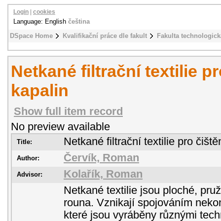
Login
|
cookies
Language: English
čeština
DSpace Home
Kvalifikační práce dle fakult
Fakulta technologick
Netkané filtrační textilie pr
kapalin
Show full item record
No preview available
Netkané filtrační textilie pro čiště
Title:
Červík, Roman
Author:
Kolařík, Roman
Advisor:
Netkané textilie jsou ploché, pru
rouna. Vznikají spojováním neko
které jsou vyráběny různými tech