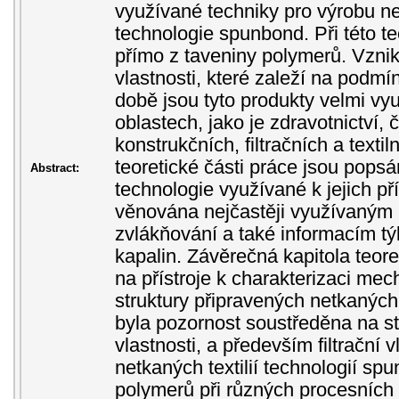
využívané techniky pro výrobu net
technologie spunbond. Při této te
přímo z taveniny polymerů. Vzni
vlastnosti, které zaleží na podm
době jsou tyto produkty velmi vy
oblastech, jako je zdravotnictví, 
konstrukčních, filtračních a texti
teoretické části práce jsou popsá
Abstract:
technologie využívané k jejich př
věnována nejčastěji využívaným
zvlákňování a také informacím týk
kapalin. Závěrečná kapitola teore
na přístroje k charakterizaci mec
struktury připravených netkaných t
byla pozornost soustředěna na s
vlastnosti, a především filtrační 
netkaných textilií technologií sp
polymerů při různých procesníc