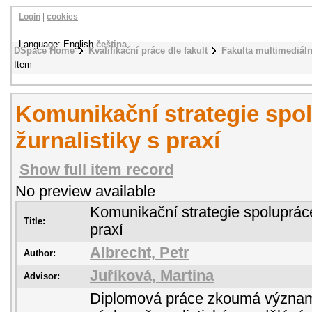
Login
|
cookies
Language: English
čeština
DSpace Home
Kvalifikační práce dle fakult
Fakulta multimediál
Item
Komunikační strategie spo
žurnalistiky s praxí
Show full item record
No preview available
Komunikační strategie spolupráce
Title:
praxí
Albrecht, Petr
Author:
Juříková, Martina
Advisor:
Diplomová práce zkoumá význam 