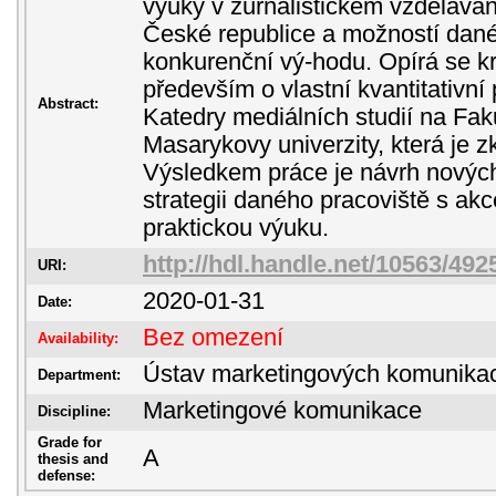
výuky v žurnalistickém vzděláván
České republice a možností dan
konkurenční vý-hodu. Opírá se k
především o vlastní kvantitativn
Abstract:
Katedry mediálních studií na Faku
Masarykovy univerzity, která je
Výsledkem práce je návrh novýc
strategii daného pracoviště s ak
praktickou výuku.
http://hdl.handle.net/10563/492
URI:
2020-01-31
Date:
Bez omezení
Availability:
Ústav marketingových komunika
Department:
Marketingové komunikace
Discipline:
Grade for
A
thesis and
defense: