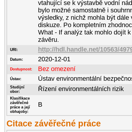
vtahující se k výstavbě vodní nád
bylo možné samostatně i souhrnn
výsledky, z nichž mohla být dále
diskuze. Po kompletním zhodno
What - If analýz tak mohlo dojít 
závěru.
http://hdl.handle.net/10563/497
URI:
2020-12-01
Datum:
Bez omezení
Dostupnost:
Ústav environmentální bezpečnos
Ústav:
Studijní
Řízení environmentálních rizik
obor:
Klasifikace
závěřečné
B
práce a její
obhajoby:
Citace závěřečné práce