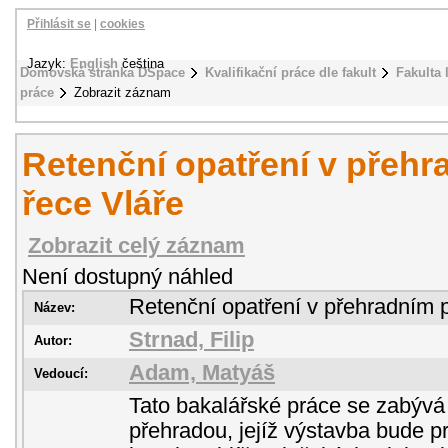
Přihlásit se
|
cookies
Jazyk:
English
čeština
Domovská stránka DSpace
Kvalifikační práce dle fakult
Fakulta 
práce
Zobrazit záznam
Retenční opatření v přehr
řece Vláře
Zobrazit celý záznam
Není dostupný náhled
Retenční opatření v přehradním p
Název:
Strnad, Filip
Autor:
Adam, Matyáš
Vedoucí:
Tato bakalářské práce se zabývá
přehradou, jejíž výstavba bude p