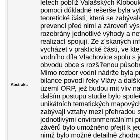
letech poblíž Valašských Klobou
pomoci důkladné rešerše byla vy
teoretické části, která se zabýv
prevencí před nimi a zároveň výs
rozebrány jednotlivé výhody a nev
realizací spojují. Ze získaných i
vycházet v praktické části, ve kte
vodního díla Vlachovice spolu s 
obvodu obce s rozšířenou působn
Mimo rozbor vodní nádrže byla 
bilance povodí řeky Vláry a dalš
Abstrakt:
území ORP, jež budou mít vliv na
dalším postupu studie bylo společ
unikátních tematických mapových
zabývají vztahy mezi přehradou s
jednotlivými environmentálními 
závěrů bylo umožněno přejít k je
nimž bylo možné detailně zhodnoti