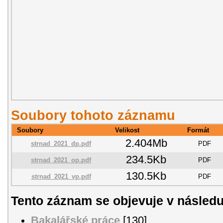
Soubory tohoto záznamu
Soubory
Velikost
Formát
2.404Mb
strnad_2021_dp.pdf
PDF
234.5Kb
strnad_2021_op.pdf
PDF
130.5Kb
strnad_2021_vp.pdf
PDF
Tento záznam se objevuje v následu
Bakalářské práce
[130]