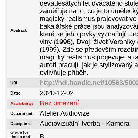
devadesátých let dvacátého stolet
zaměřuje na to, co je to uměleck
magický realismus projevovat ve f
bakalářské práce jsou analyzována
Abstract:
která se jeho prvky vyznačují. Je
vlny (1996), Dvojí život Veroniky 
(1999). Zde se především rozebír
magický realismus projevuje, a t
autoři pracují, jak je stylizovaný
ovlivňuje příběh.
http://hdl.handle.net/10563/500
URI:
2020-12-02
Date:
Bez omezení
Availability:
Ateliér Audiovize
Department:
Audiovizuální tvorba - Kamera
Discipline:
Grade for
B
thesis and