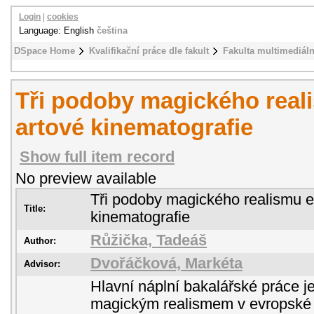
Login
|
cookies
Language: English
čeština
DSpace Home
Kvalifikační práce dle fakult
Fakulta multimediál
Tři podoby magického real
artové kinematografie
Show full item record
No preview available
Tři podoby magického realismu e
Title:
kinematografie
Růžička, Tadeáš
Author:
Dvořáčková, Markéta
Advisor:
Hlavní náplní bakalářské práce j
magickým realismem v evropské 