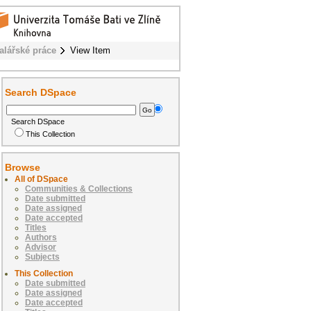
alářské práce
View Item
Search DSpace
Search DSpace
This Collection
Browse
All of DSpace
Communities & Collections
Date submitted
Date assigned
Date accepted
Titles
Authors
Advisor
Subjects
This Collection
Date submitted
Date assigned
Date accepted