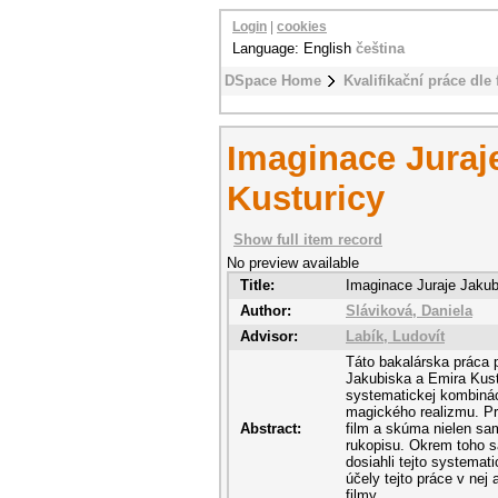
Login
|
cookies
Language: English
čeština
DSpace Home
Kvalifikační práce dle 
Imaginace Juraj
Kusturicy
Show full item record
No preview available
Title:
Imaginace Juraje Jakub
Author:
Sláviková, Daniela
Advisor:
Labík, Ludovít
Táto bakalárska práca 
Jakubiska a Emira Kustu
systematickej kombináci
magického realizmu. Pr
Abstract:
film a skúma nielen sam
rukopisu. Okrem toho s
dosiahli tejto systema
účely tejto práce v ne
filmy.