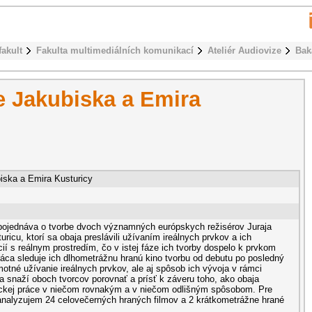
fakult
Fakulta multimediálních komunikací
Ateliér Audiovize
Bak
e Jakubiska a Emira
iska a Emira Kusturicy
pojednáva o tvorbe dvoch významných európskych režisérov Juraja
ricu, ktorí sa obaja preslávili užívaním ireálnych prvkov a ich
í s reálnym prostredím, čo v istej fáze ich tvorby dospelo k prvkom
áca sleduje ich dlhometrážnu hranú kino tvorbu od debutu po posledný
otné užívanie ireálnych prvkov, ale aj spôsob ich vývoja v rámci
a snaží oboch tvorcov porovnať a prísť k záveru toho, ako obaja
tickej práce v niečom rovnakým a v niečom odlišným spôsobom. Pre
j analyzujem 24 celovečerných hraných filmov a 2 krátkometrážne hrané