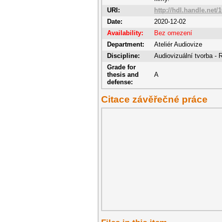
URI:
http://hdl.handle.net/
Date:
2020-12-02
Availability:
Bez omezení
Department:
Ateliér Audiovize
Discipline:
Audiovizuální tvorba - 
Grade for
thesis and
A
defense:
Citace závěřečné práce