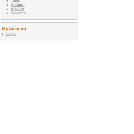
Titles
Authors
Advisor
Subjects
My Account
Login