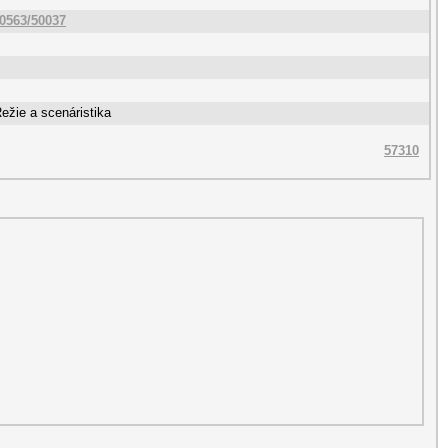
10563/50037
Režie a scenáristika
57310