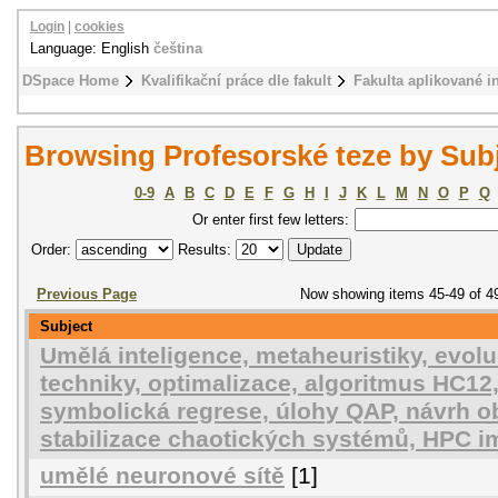
Login
|
cookies
Language: English
čeština
DSpace Home
Kvalifikační práce dle fakult
Fakulta aplikované i
Browsing Profesorské teze by Sub
0-9
A
B
C
D
E
F
G
H
I
J
K
L
M
N
O
P
Q
Or enter first few letters:
Order:
Results:
Previous Page
Now showing items 45-49 of 4
Subject
Umělá inteligence, metaheuristiky, evol
techniky, optimalizace, algoritmus HC12
symbolická regrese, úlohy QAP, návrh o
stabilizace chaotických systémů, HPC 
umělé neuronové sítě
[1]