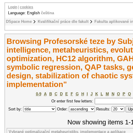
Login
|
cookies
Language: English
čeština
DSpace Home
Kvalifikační práce dle fakult
Fakulta aplikované i
Browsing Profesorské teze by Subje
intelligence, metaheuristics, evol
optimization, HC12 algorithm, GA
symbolic regression, QAP tasks, ge
design, stabilization of chaotic s
implementation"
0-9
A
B
C
D
E
F
G
H
I
J
K
L
M
N
O
P
Q
Or enter first few letters:
Sort by:
Order:
Results:
Now showing items 1-1
Vybrané optimalizační metaheuristiky, implementace a aplikace