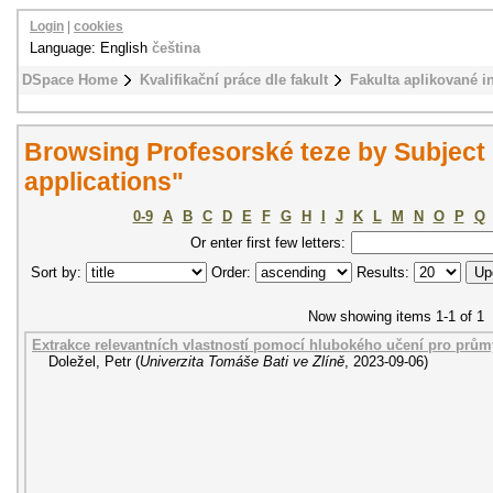
Login
|
cookies
Language: English
čeština
DSpace Home
Kvalifikační práce dle fakult
Fakulta aplikované i
Browsing Profesorské teze by Subject
applications"
0-9
A
B
C
D
E
F
G
H
I
J
K
L
M
N
O
P
Q
Or enter first few letters:
Sort by:
Order:
Results:
Now showing items 1-1 of 1
Extrakce relevantních vlastností pomocí hlubokého učení pro prům
Doležel, Petr
(
Univerzita Tomáše Bati ve Zlíně
,
2023-09-06
)