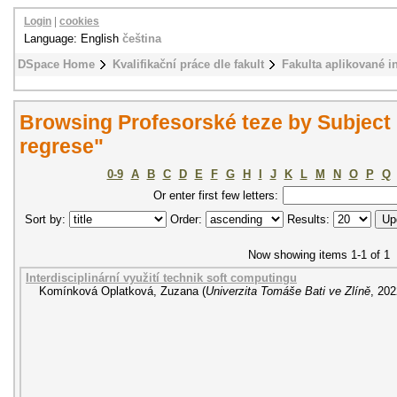
Login
|
cookies
Language: English
čeština
DSpace Home
Kvalifikační práce dle fakult
Fakulta aplikované i
Browsing Profesorské teze by Subject
regrese"
0-9
A
B
C
D
E
F
G
H
I
J
K
L
M
N
O
P
Q
Or enter first few letters:
Sort by:
Order:
Results:
Now showing items 1-1 of 1
Interdisciplinární využití technik soft computingu
Komínková Oplatková, Zuzana
(
Univerzita Tomáše Bati ve Zlíně
,
202