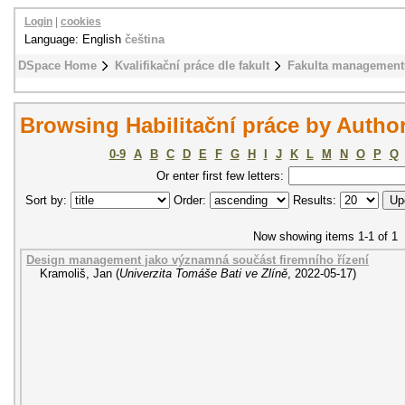
Login
|
cookies
Language: English
čeština
DSpace Home
Kvalifikační práce dle fakult
Fakulta management
Browsing Habilitační práce by Author
0-9
A
B
C
D
E
F
G
H
I
J
K
L
M
N
O
P
Q
Or enter first few letters:
Sort by:
Order:
Results:
Now showing items 1-1 of 1
Design management jako významná součást firemního řízení
Kramoliš, Jan
(
Univerzita Tomáše Bati ve Zlíně
,
2022-05-17
)