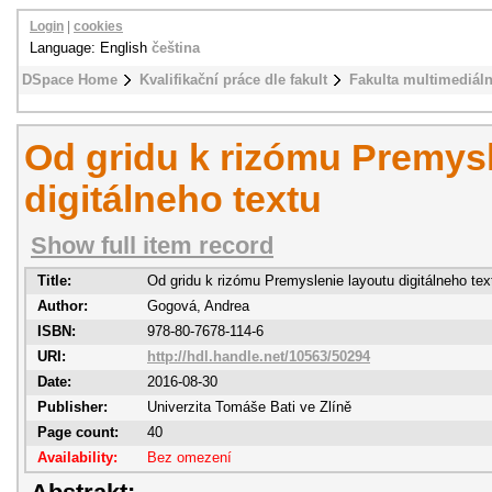
Login
|
cookies
Language: English
čeština
DSpace Home
Kvalifikační práce dle fakult
Fakulta multimediál
Od gridu k rizómu Premysl
digitálneho textu
Show full item record
Title:
Od gridu k rizómu Premyslenie layoutu digitálneho tex
Author:
Gogová, Andrea
ISBN:
978-80-7678-114-6
URI:
http://hdl.handle.net/10563/50294
Date:
2016-08-30
Publisher:
Univerzita Tomáše Bati ve Zlíně
Page count:
40
Availability:
Bez omezení