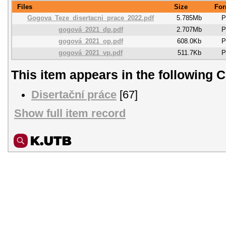
Files
Size
For
Gogova_Teze_disertacni_prace_2022.pdf
5.785Mb
P
gogová_2021_dp.pdf
2.707Mb
P
gogová_2021_op.pdf
608.0Kb
P
gogová_2021_vp.pdf
511.7Kb
P
This item appears in the following C
Disertační práce
[67]
Show full item record