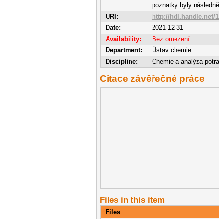
poznatky byly následně
URI:
http://hdl.handle.net/
Date:
2021-12-31
Availability:
Bez omezení
Department:
Ústav chemie
Discipline:
Chemie a analýza potra
Citace závěřečné práce
Files in this item
Files