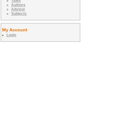
Titles
Authors
Advisor
Subjects
My Account
Login