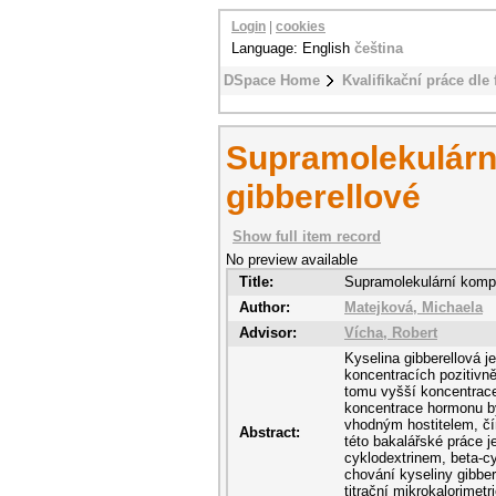
Login
|
cookies
Language: English
čeština
DSpace Home
Kvalifikační práce dle 
Supramolekulárn
gibberellové
Show full item record
No preview available
Title:
Supramolekulární kompl
Author:
Matejková, Michaela
Advisor:
Vícha, Robert
Kyselina gibberellová j
koncentracích pozitivně 
tomu vyšší koncentrace
koncentrace hormonu by
vhodným hostitelem, čí
Abstract:
této bakalářské práce je
cyklodextrinem, beta-c
chování kyseliny gibbe
titrační mikrokalorimet