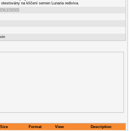
 otestovány na klíčení semen Lunaria rediviva.
10563/50505
vin
Size
Format
View
Description