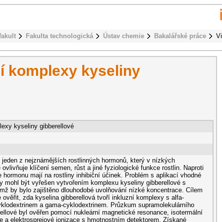
fakult
Fakulta technologická
Ústav chemie
Bakalářské práce
V
í komplexy kyseliny
exy kyseliny gibberellové
e jeden z nejznámějších rostlinných hormonů, který v nízkých
ovlivňuje klíčení semen, růst a jiné fyziologické funkce rostlin. Naproti
 hormonu mají na rostliny inhibiční účinek. Problém s aplikací vhodné
 mohl být vyřešen vytvořením komplexu kyseliny gibberellové s
mž by bylo zajištěno dlouhodobé uvolňování nízké koncentrace. Cílem
 ověřit, zda kyselina gibberellová tvoří inkluzní komplexy s alfa-
yklodextrinem a gama-cyklodextrinem. Průzkum supramolekulárního
rellové byl ověřen pomocí nukleární magnetické resonance, isotermální
rie a elektrosprejové ionizace s hmotnostním detektorem. Získané