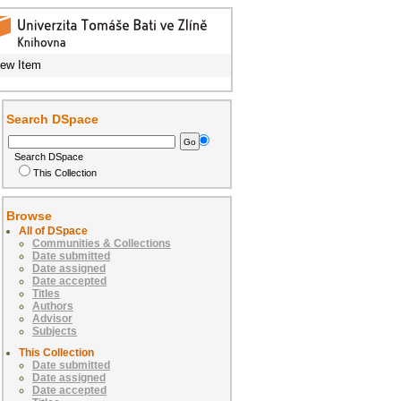
iew Item
Search DSpace
Search DSpace
This Collection
Browse
All of DSpace
Communities & Collections
Date submitted
Date assigned
Date accepted
Titles
Authors
Advisor
Subjects
This Collection
Date submitted
Date assigned
Date accepted