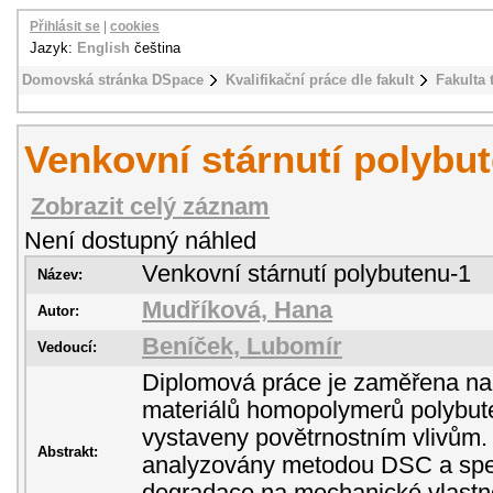
Přihlásit se
|
cookies
Jazyk:
English
čeština
Domovská stránka DSpace
Kvalifikační práce dle fakult
Fakulta 
Venkovní stárnutí polybu
Zobrazit celý záznam
Není dostupný náhled
Venkovní stárnutí polybutenu-1
Název:
Mudříková, Hana
Autor:
Beníček, Lubomír
Vedoucí:
Diplomová práce je zaměřena na
materiálů homopolymerů polybute
vystaveny povětrnostním vlivům.
Abstrakt:
analyzovány metodou DSC a spek