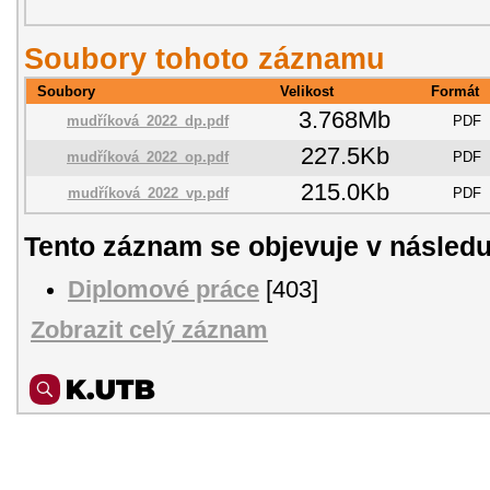
Soubory tohoto záznamu
Soubory
Velikost
Formát
3.768Mb
mudříková_2022_dp.pdf
PDF
227.5Kb
mudříková_2022_op.pdf
PDF
215.0Kb
mudříková_2022_vp.pdf
PDF
Tento záznam se objevuje v následu
Diplomové práce
[403]
Zobrazit celý záznam