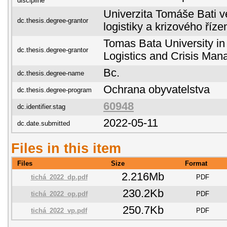
discipline
Univerzita Tomáše Bati ve
dc.thesis.degree-grantor
logistiky a krizového říze
Tomas Bata University in 
dc.thesis.degree-grantor
Logistics and Crisis Ma
Bc.
dc.thesis.degree-name
Ochrana obyvatelstva
dc.thesis.degree-program
60948
dc.identifier.stag
2022-05-11
dc.date.submitted
Files in this item
Files
Size
Format
2.216Mb
tichá_2022_dp.pdf
PDF
230.2Kb
tichá_2022_op.pdf
PDF
250.7Kb
tichá_2022_vp.pdf
PDF