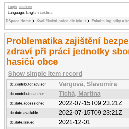
Login
|
cookies
Language: English
čeština
DSpace Home
Kvalifikační práce dle fakult
Fakulta logistiky a k
Problematika zajištění bezp
zdraví při práci jednotky sb
hasičů obce
Show simple item record
Vargová, Slavomíra
dc.contributor.advisor
Tichá, Martina
dc.contributor.author
2022-07-15T09:23:21Z
dc.date.accessioned
2022-07-15T09:23:21Z
dc.date.available
2021-12-01
dc.date.issued