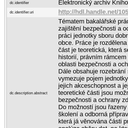
Elektronický archiv Kni
dc.identifier
http://hdl.handle.net/1
dc.identifier.uri
Tématem bakalářské prác
zajištění bezpečnosti a o
práci jednotky sboru dob
obce. Práce je rozdělena 
část je teoretická, která
historií, právním rámcem
oblasti bezpečnosti a ochr
Dále obsahuje rozebrání
vymezuje pojem jednotky
jejich akceschopnost a j
teoretické části jsou možn
dc.description.abstract
bezpečnosti a ochrany zdr
Do možností jsou řazeny 
školení a odborná příprav
která já věnována části p