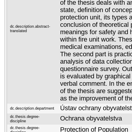
of the thesis deals with a
state, definition of concept
protection unit, its types 
conclusion of theoretical 
dc.description.abstract-
translated
meanings for safety and 
within fire unit work. Th
medical examinations, ed
The second part is practic
analysis of data collectio
questionnaire survey. Ou
is evaluated by graphical
verbal comment. In the e
of the thesis are sugges
as the improvement of the
Ústav ochrany obyvatels
dc.description.department
dc.thesis.degree-
Ochrana obyvatelstva
discipline
dc.thesis.degree-
Protection of Population