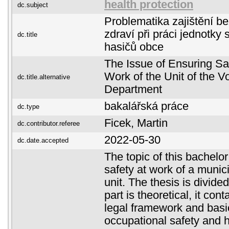
health protection
dc.subject
Problematika zajištění b
zdraví při práci jednotky
dc.title
hasičů obce
The Issue of Ensuring Sa
Work of the Unit of the V
dc.title.alternative
Department
bakalářská práce
dc.type
Ficek, Martin
dc.contributor.referee
2022-05-30
dc.date.accepted
The topic of this bachelor
safety at work of a munici
unit. The thesis is divided
part is theoretical, it cont
legal framework and basi
occupational safety and he