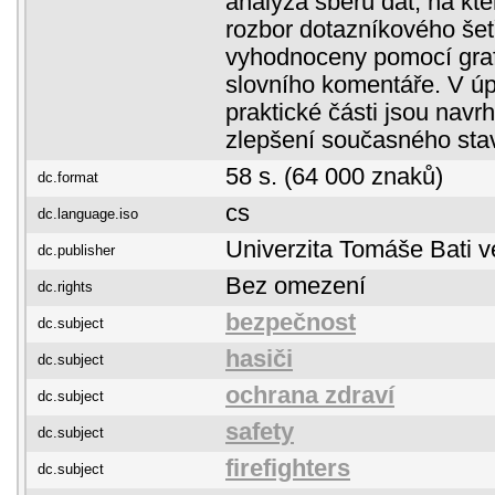
analýza sběru dat, na kt
rozbor dotazníkového šet
vyhodnoceny pomocí graf
slovního komentáře. V ú
praktické části jsou navr
zlepšení současného sta
58 s. (64 000 znaků)
dc.format
cs
dc.language.iso
Univerzita Tomáše Bati v
dc.publisher
Bez omezení
dc.rights
bezpečnost
dc.subject
hasiči
dc.subject
ochrana zdraví
dc.subject
safety
dc.subject
firefighters
dc.subject