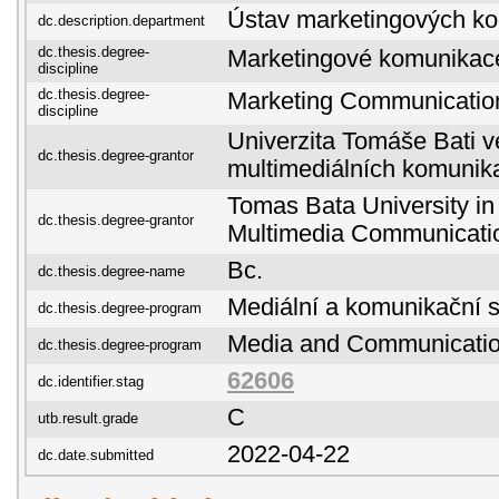
Ústav marketingových k
dc.description.department
dc.thesis.degree-
Marketingové komunikac
discipline
dc.thesis.degree-
Marketing Communicatio
discipline
Univerzita Tomáše Bati ve
dc.thesis.degree-grantor
multimediálních komunik
Tomas Bata University in 
dc.thesis.degree-grantor
Multimedia Communicati
Bc.
dc.thesis.degree-name
Mediální a komunikační s
dc.thesis.degree-program
Media and Communicatio
dc.thesis.degree-program
62606
dc.identifier.stag
C
utb.result.grade
2022-04-22
dc.date.submitted