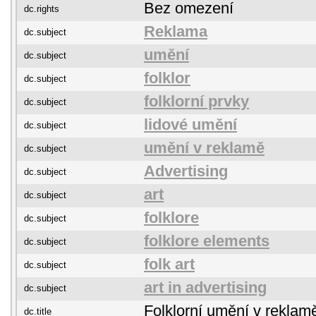
Bez omezení
dc.rights
Reklama
dc.subject
umění
dc.subject
folklor
dc.subject
folklorní prvky
dc.subject
lidové umění
dc.subject
umění v reklamě
dc.subject
Advertising
dc.subject
art
dc.subject
folklore
dc.subject
folklore elements
dc.subject
folk art
dc.subject
art in advertising
dc.subject
Folklorní umění v reklam
dc.title