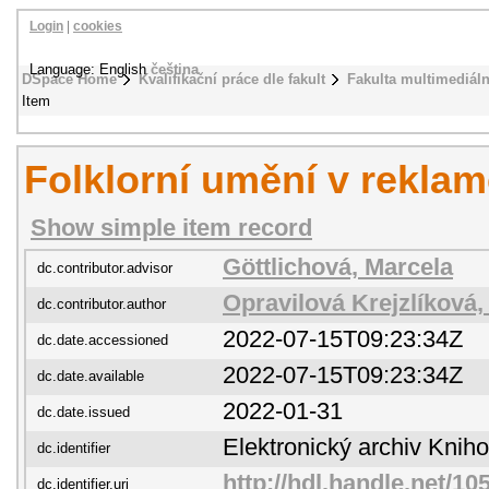
Login
|
cookies
Language: English
čeština
DSpace Home
Kvalifikační práce dle fakult
Fakulta multimediál
Item
Folklorní umění v rekla
Show simple item record
Göttlichová, Marcela
dc.contributor.advisor
Opravilová Krejzlíková,
dc.contributor.author
2022-07-15T09:23:34Z
dc.date.accessioned
2022-07-15T09:23:34Z
dc.date.available
2022-01-31
dc.date.issued
Elektronický archiv Kni
dc.identifier
http://hdl.handle.net/1
dc.identifier.uri