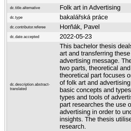
Folk art in Advertising
dc.title.alternative
bakalářská práce
dc.type
Horňák, Pavel
dc.contributor.referee
2022-05-23
dc.date.accepted
This bachelor thesis deals
art and transferring thes
advertising message. The 
two parts, theoretical and
theoretical part focuses 
of folk art and advertisin
dc.description.abstract-
translated
basic concepts and types 
types and tools of adverti
part researches the use o
advertising in order to un
insights. The thesis utilis
research.