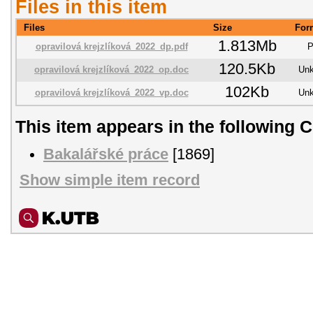
Files in this item
Files
Size
For
1.813Mb
opravilová krejzlíková_2022_dp.pdf
120.5Kb
opravilová krejzlíková_2022_op.doc
Un
102Kb
opravilová krejzlíková_2022_vp.doc
Un
This item appears in the following C
Bakalářské práce
[1869]
Show simple item record