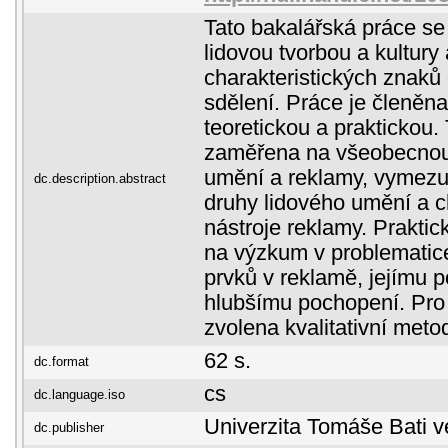
Tato bakalářská práce se
lidovou tvorbou a kultury
charakteristických znaků
sdělení. Práce je členěna
teoretickou a praktickou. 
zaměřena na všeobecnou 
umění a reklamy, vymezu
dc.description.abstract
druhy lidového umění a ch
nástroje reklamy. Prakti
na výzkum v problematice 
prvků v reklamě, jejímu 
hlubšímu pochopení. Pro
zvolena kvalitativní meto
62 s.
dc.format
cs
dc.language.iso
Univerzita Tomáše Bati v
dc.publisher