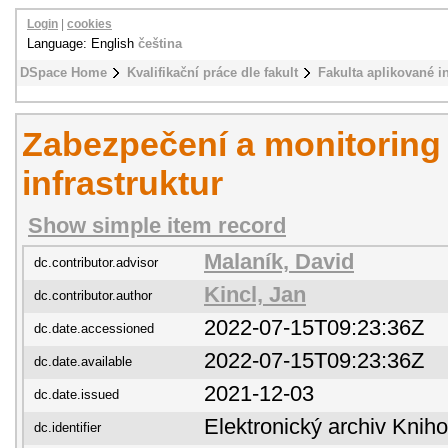
Login
|
cookies
Language: English
čeština
DSpace Home
Kvalifikační práce dle fakult
Fakulta aplikované i
Zabezpečení a monitoring 
infrastruktur
Show simple item record
Malaník, David
dc.contributor.advisor
Kincl, Jan
dc.contributor.author
2022-07-15T09:23:36Z
dc.date.accessioned
2022-07-15T09:23:36Z
dc.date.available
2021-12-03
dc.date.issued
Elektronický archiv Kni
dc.identifier