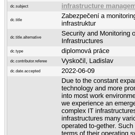
infrastructure manage
dc.subject
Zabezpečení a monitoring
dc.title
infrastruktur
Security and Monitoring o
dc.title.alternative
Infrastructures
diplomová práce
dc.type
Vyskočil, Ladislav
dc.contributor.referee
2022-06-09
dc.date.accepted
Due to the constant expa
technology and more pro
into most work environm
we experience an emerge
complex IT infrastructure
infrastructures many vari
operated to-gether. Such 
terms of their operating s