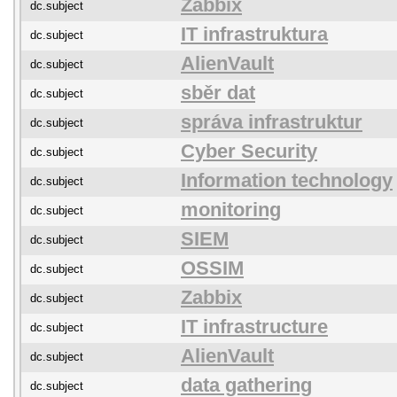
Zabbix
dc.subject
IT infrastruktura
dc.subject
AlienVault
dc.subject
sběr dat
dc.subject
správa infrastruktur
dc.subject
Cyber Security
dc.subject
Information technology
dc.subject
monitoring
dc.subject
SIEM
dc.subject
OSSIM
dc.subject
Zabbix
dc.subject
IT infrastructure
dc.subject
AlienVault
dc.subject
data gathering
dc.subject