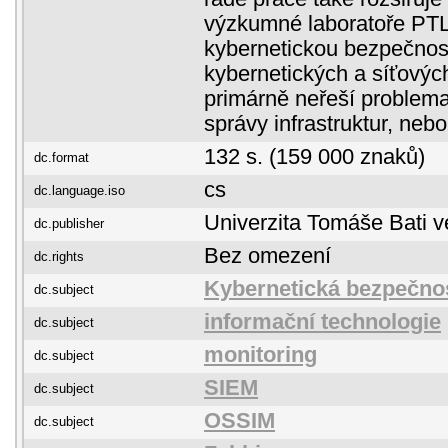
výzkumné laboratoře PT
kybernetickou bezpečnost
kybernetických a síťovýc
primárně neřeší problema
správy infrastruktur, nebo
132 s. (159 000 znaků)
dc.format
cs
dc.language.iso
Univerzita Tomáše Bati v
dc.publisher
Bez omezení
dc.rights
Kybernetická bezpečno
dc.subject
informační technologie
dc.subject
monitoring
dc.subject
SIEM
dc.subject
OSSIM
dc.subject