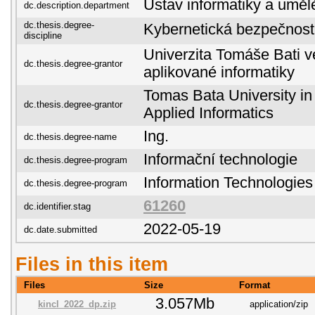
Ústav informatiky a umělé
dc.description.department
dc.thesis.degree-
Kybernetická bezpečnost
discipline
Univerzita Tomáše Bati ve
dc.thesis.degree-grantor
aplikované informatiky
Tomas Bata University in 
dc.thesis.degree-grantor
Applied Informatics
Ing.
dc.thesis.degree-name
Informační technologie
dc.thesis.degree-program
Information Technologies
dc.thesis.degree-program
61260
dc.identifier.stag
2022-05-19
dc.date.submitted
Files in this item
Files
Size
Format
3.057Mb
kincl_2022_dp.zip
application/zip