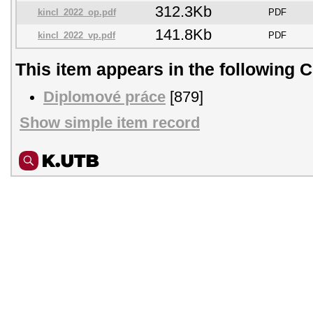
312.3Kb
kincl_2022_op.pdf
PDF
141.8Kb
kincl_2022_vp.pdf
PDF
This item appears in the following C
Diplomové práce
[879]
Show simple item record