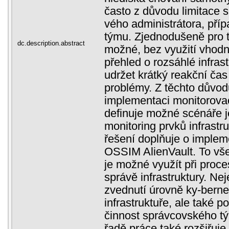
často z důvodu limitace
vého administrátora, př
týmu. Zjednodušeně pro 
dc.description.abstract
možné, bez využití vhodn
přehled o rozsáhlé infras
udržet krátký reakční čas
problémy. Z těchto důvod
implementaci monitorovac
definuje možné scénáře je
monitoring prvků infrastr
řešení doplňuje o imple
OSSIM AlienVault. To vše
je možné využít při proc
správě infrastruktury. Ne
zvednutí úrovně ky-berne
infrastruktuře, ale také po
činnost správcovského t
řadě práce také rozšiřuje