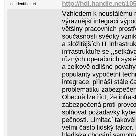
http://hdl.handle.net/1
dc.identifier.uri
Vzhledem k neustálému ro
výraznější integraci výpo
většiny pracovních prostř
současnosti svědky vznik
a složitějších IT infrastru
infrastruktuře se ,,setkáv
různých operačních syst
a celkově odlišné povahy.
popularity výpočetní tech
integrace, přináší stále ča
problematiku zabezpečení 
Obecně lze říct, že infras
zabezpečená proti prov
splňovat požadavky kybe
pečnosti. Limitací takov
velmi často lidský faktor.
hlediska chování samotný