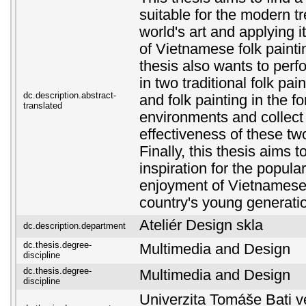
suitable for the modern t
world's art and applying i
of Vietnamese folk paintin
thesis also wants to perf
in two traditional folk pa
dc.description.abstract-
and folk painting in the f
translated
environments and collect
effectiveness of these tw
Finally, this thesis aims 
inspiration for the popula
enjoyment of Vietnamese 
country's young generati
Ateliér Design skla
dc.description.department
dc.thesis.degree-
Multimedia and Design
discipline
dc.thesis.degree-
Multimedia and Design
discipline
Univerzita Tomáše Bati ve