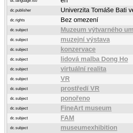
en
dc.language.iso
Univerzita Tomáše Bati v
dc.publisher
Bez omezení
dc.rights
Muzeum výtvarného um
dc.subject
muzejní výstava
dc.subject
konzervace
dc.subject
lidová malba Dong Ho
dc.subject
virtuální realita
dc.subject
VR
dc.subject
prostředí VR
dc.subject
ponořeno
dc.subject
FineArt museum
dc.subject
FAM
dc.subject
museumexhibition
dc.subject