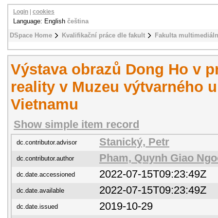
Login
|
cookies
Language: English
čeština
DSpace Home
Kvalifikační práce dle fakult
Fakulta multimediál
Výstava obrazů Dong Ho v pro
reality v Muzeu výtvarného 
Vietnamu
Show simple item record
Stanický, Petr
dc.contributor.advisor
Pham, Quynh Giao Ngo
dc.contributor.author
2022-07-15T09:23:49Z
dc.date.accessioned
2022-07-15T09:23:49Z
dc.date.available
2019-10-29
dc.date.issued