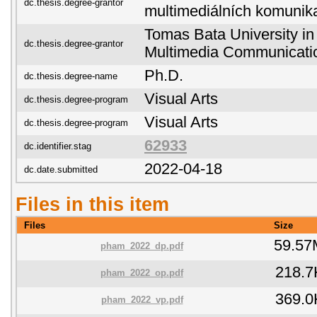
dc.thesis.degree-grantor
multimediálních komunik
Tomas Bata University in 
dc.thesis.degree-grantor
Multimedia Communicati
Ph.D.
dc.thesis.degree-name
Visual Arts
dc.thesis.degree-program
Visual Arts
dc.thesis.degree-program
62933
dc.identifier.stag
2022-04-18
dc.date.submitted
Files in this item
Files
Size
59.57
pham_2022_dp.pdf
218.7
pham_2022_op.pdf
369.0
pham_2022_vp.pdf