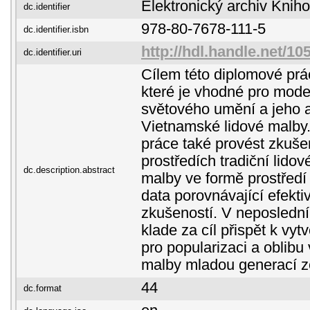
Elektronický archiv Kni
dc.identifier
978-80-7678-111-5
dc.identifier.isbn
http://hdl.handle.net/1
dc.identifier.uri
Cílem této diplomové prác
které je vhodné pro mode
světového umění a jeho 
Vietnamské lidové malby
práce také provést zkuše
prostředích tradiční lidov
dc.description.abstract
malby ve formě prostředí
data porovnávající efekti
zkušeností. V neposlední 
klade za cíl přispět k vyt
pro popularizaci a oblibu
malby mladou generací 
44
dc.format