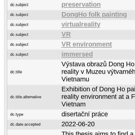
preservation
dc.subject
DongHo folk painting
dc.subject
virtualreality
dc.subject
VR
dc.subject
VR environment
dc.subject
immersed
dc.subject
Výstava obrazů Dong Ho v
reality v Muzeu výtvarné
dc.title
Vietnamu
Exhibition of Dong Ho pain
reality environment at a
dc.title.alternative
Vietnam
disertační práce
dc.type
2022-06-20
dc.date.accepted
This thesis aims to find a 